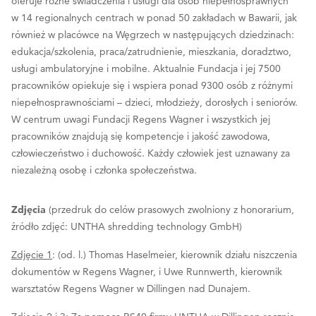
oferuje różne świadczenia i usługi dla osób niepełnosprawnych
w 14 regionalnych centrach w ponad 50 zakładach w Bawarii, jak
również w placówce na Węgrzech w następujących dziedzinach:
edukacja/szkolenia, praca/zatrudnienie, mieszkania, doradztwo,
usługi ambulatoryjne i mobilne. Aktualnie Fundacja i jej 7500
pracowników opiekuje się i wspiera ponad 9300 osób z różnymi
niepełnosprawnościami – dzieci, młodzieży, dorosłych i seniorów.
W centrum uwagi Fundacji Regens Wagner i wszystkich jej
pracowników znajdują się kompetencje i jakość zawodowa,
człowieczeństwo i duchowość. Każdy człowiek jest uznawany za
niezależną osobę i członka społeczeństwa.
Zdjęcia
(przedruk do celów prasowych zwolniony z honorarium,
źródło zdjęć: UNTHA shredding technology GmbH)
Zdjęcie 1
: (od. l.) Thomas Haselmeier, kierownik działu niszczenia
dokumentów w Regens Wagner, i Uwe Runnwerth, kierownik
warsztatów Regens Wagner w Dillingen nad Dunajem.