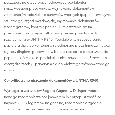
poszczególne etapy pracy, odpowiadające talentom
i możliwościom pracowników: wyjmowanie dokumentów
z kontenerów, oddzielanie surowców wtórnych (papieru, tworzywa
sztucznego, części metalowych), wyjmowanie dokumentów
z segregatorów, kontrola papieru i umieszczanie go na
przenośniku taśmowym. Tylko czysty papier przechodzi do
rozdrabniania w UNTHA RS40. Powstałe w ten sposób ścinki
papieru trafiają do kontenera, są odbierane przez firmę zajmującą
się recyklingiem, prasowane w bele, a następnie dostarczane do
papierni, które z kolei produkują z nich nowy papier. Proces ten
oszczędza zasoby i przyczynia się do większego zrównoważonego
rozwoju.
Certyfikowane niszczenie dokumentów z UNTHA RS40
Wymagania warsztatów Regens Wagner w Dillingen wobec
nowego rozdrabniacza obejmowały m.in.: przepustowość co
najmniej 300 kilogramów na godzinę, rozdrabnianie zgodnie
z poziomem bezpieczeństwa P3, niewrażliwość na