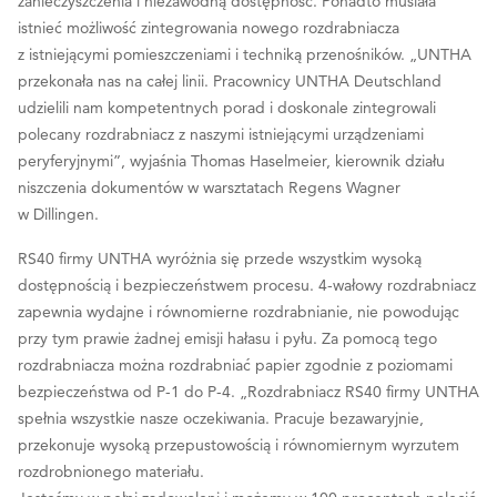
zanieczyszczenia i niezawodną dostępność. Ponadto musiała
istnieć możliwość zintegrowania nowego rozdrabniacza
z istniejącymi pomieszczeniami i techniką przenośników. „UNTHA
przekonała nas na całej linii. Pracownicy UNTHA Deutschland
udzielili nam kompetentnych porad i doskonale zintegrowali
polecany rozdrabniacz z naszymi istniejącymi urządzeniami
peryferyjnymi”, wyjaśnia Thomas Haselmeier, kierownik działu
niszczenia dokumentów w warsztatach Regens Wagner
w Dillingen.
RS40 firmy UNTHA wyróżnia się przede wszystkim wysoką
dostępnością i bezpieczeństwem procesu. 4-wałowy rozdrabniacz
zapewnia wydajne i równomierne rozdrabnianie, nie powodując
przy tym prawie żadnej emisji hałasu i pyłu. Za pomocą tego
rozdrabniacza można rozdrabniać papier zgodnie z poziomami
bezpieczeństwa od P-1 do P-4. „Rozdrabniacz RS40 firmy UNTHA
spełnia wszystkie nasze oczekiwania. Pracuje bezawaryjnie,
przekonuje wysoką przepustowością i równomiernym wyrzutem
rozdrobnionego materiału.