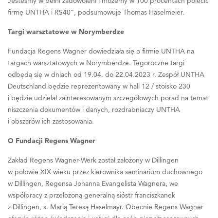
Jesteśmy w pełni zadowoleni i możemy w 100 procentach polecić
firmę UNTHA i RS40”, podsumowuje Thomas Haselmeier.
Targi warsztatowe w Norymberdze
Fundacja Regens Wagner dowiedziała się o firmie UNTHA na
targach warsztatowych w Norymberdze. Tegoroczne targi
odbędą się w dniach od 19.04. do 22.04.2023 r. Zespół UNTHA
Deutschland będzie reprezentowany w hali 12 / stoisko 230
i będzie udzielał zainteresowanym szczegółowych porad na temat
niszczenia dokumentów i danych, rozdrabniaczy UNTHA
i obszarów ich zastosowania.
O Fundacji Regens Wagner
Zakład Regens Wagner-Werk został założony w Dillingen
w połowie XIX wieku przez kierownika seminarium duchownego
w Dillingen, Regensa Johanna Evangelista Wagnera, we
współpracy z przełożoną generalną sióstr franciszkanek
z Dillingen, s. Marią Teresą Haselmayr. Obecnie Regens Wagner