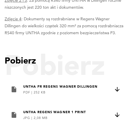
Zdjęcie 2 i 3
: Za pomocą RS40 firmy UNTHA w Dillingen rocznie
niszczonych jest 220 ton akt i dokumentów.
Zdjęcie 4
: Dokumenty są rozdrabniane w Regens Wagner
Dillingen do wielkości cząstek 320 mm² za pomocą rozdrabniacza
RS40 firmy UNTHA zgodnie z poziomem bezpieczeństwa P3.
Pobierz
Pobierz
UNTHA PR REGENS WAGNER DILLINGEN
PDF
|
252 KB
UNTHA REGENS WAGNER 1 PRINT
JPG
|
2,08 MB