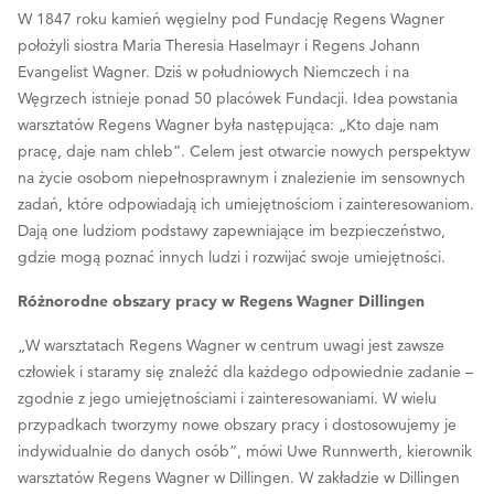
W 1847 roku kamień węgielny pod Fundację Regens Wagner
położyli siostra Maria Theresia Haselmayr i Regens Johann
Evangelist Wagner. Dziś w południowych Niemczech i na
Węgrzech istnieje ponad 50 placówek Fundacji. Idea powstania
warsztatów Regens Wagner była następująca: „Kto daje nam
pracę, daje nam chleb”. Celem jest otwarcie nowych perspektyw
na życie osobom niepełnosprawnym i znalezienie im sensownych
zadań, które odpowiadają ich umiejętnościom i zainteresowaniom.
Dają one ludziom podstawy zapewniające im bezpieczeństwo,
gdzie mogą poznać innych ludzi i rozwijać swoje umiejętności.
Różnorodne obszary pracy w Regens Wagner Dillingen
„W warsztatach Regens Wagner w centrum uwagi jest zawsze
człowiek i staramy się znaleźć dla każdego odpowiednie zadanie –
zgodnie z jego umiejętnościami i zainteresowaniami. W wielu
przypadkach tworzymy nowe obszary pracy i dostosowujemy je
indywidualnie do danych osób”, mówi Uwe Runnwerth, kierownik
warsztatów Regens Wagner w Dillingen. W zakładzie w Dillingen