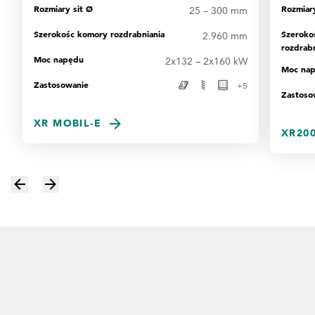
Rozmiary sit Ø
Rozmiary
25 – 300 mm
Szerokośc komory rozdrabniania
Szeroko
2.960 mm
rozdrabn
Moc napędu
2x132 – 2x160 kW
Moc na
Zastosowanie
+
5
Zastoso
XR MOBIL-E
XR200