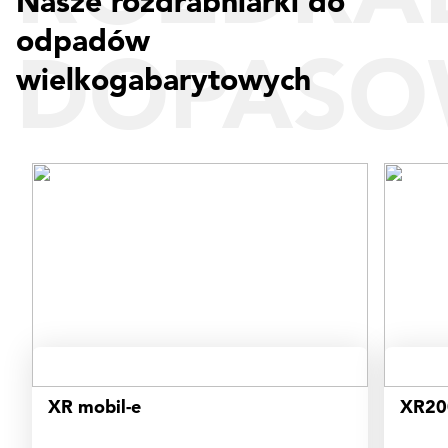
Nasze rozdrabniarki do
odpadów
DOPASO
wielkogabarytowych
DO
POTRZE
XR mobil-e
XR20