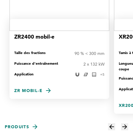
ZR2400 mobil-e
XR20
Taille des fractions
Tamis à 
90 % < 300 mm
Puissance d’entraînement
Longueu
2 x 132 kW
coupe
Application
+
5
Puissan
Applicat
ZR MOBIL-E
XR200
PRODUITS