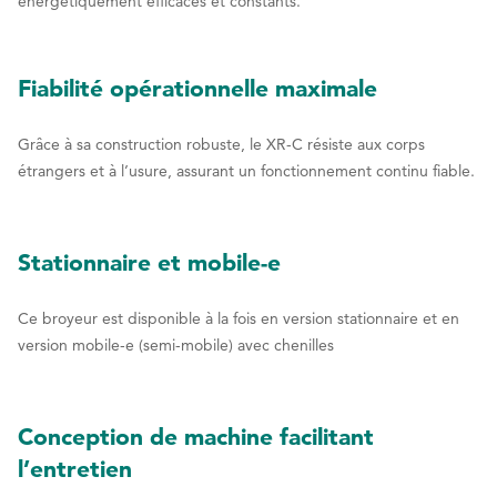
6
6
6
énergétiquement efficaces et constants.
7
7
7
8
8
8
Fiabilité opérationnelle maximale
9
9
9
Grâce à sa construction robuste, le XR-C résiste aux corps
0
0
0
étrangers et à l’usure, assurant un fonctionnement continu fiable.
Stationnaire et mobile-e
Ce broyeur est disponible à la fois en version stationnaire et en
version mobile-e (semi-mobile) avec chenilles
Conception de machine facilitant
l’entretien