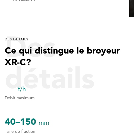
Des
DES DÉTAILS
Ce qui distingue le broyeur
XR-C?
détails
t/h
1
1
Débit maximum
2
2
40–150
3
3
mm
Taille de fraction