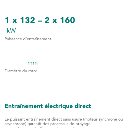
4
4
5
5
1 x 132 – 2 x 160
6
kW
7
Puissance d’entraînement
8
9
mm
0
1
1
1
1
Diamètre du rotor
2
2
2
3
3
3
4
4
4
Entraînement électrique direct
5
5
5
Le puissant entraînement direct sans usure (moteur synchrone ou
asynchrone) garantit des processus de broyage