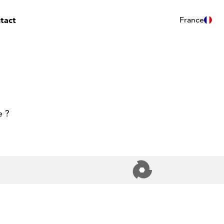
tact
France
e ?