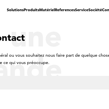
Solutions
Produits
Matériel
References
Service
Société
Con
e une
ntact
ande
éral ou vous souhaitez nous faire part de quelque chos
e ce qui vous préoccupe.