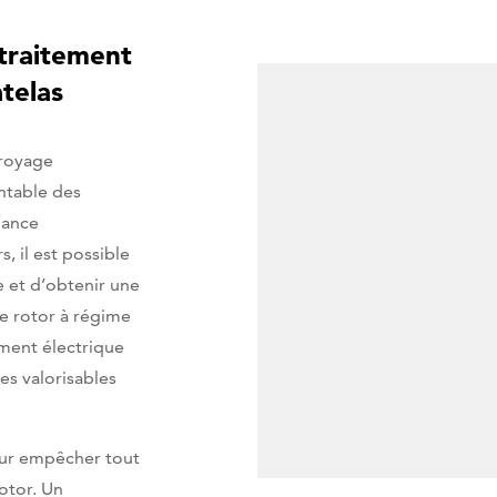
 traitement
telas
broyage
ntable des
mance
, il est possible
e et d’obtenir une
Le rotor à régime
ement électrique
es valorisables
our empêcher tout
otor. Un