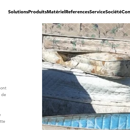
Solutions
Produits
Matériel
References
Service
Société
Con
s
sont
e de
s
e
tte