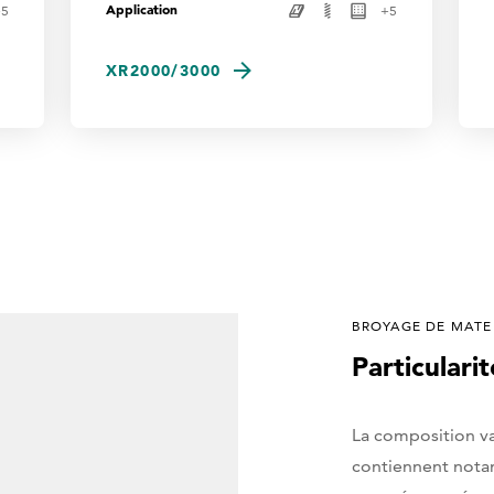
Application
+
5
+
5
XR2000/3000
BROYAGE DE MATEL
Particularit
La composition var
contiennent notam