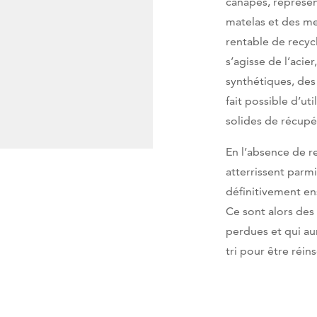
canapés, représen
matelas et des me
rentable de recycl
s’agisse de l’acie
synthétiques, des
fait possible d’ut
solides de récupé
En l’absence de r
atterrissent parm
définitivement en
Ce sont alors des
perdues et qui aur
tri pour être réin