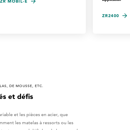
ZR MOBIL-E
ZR2400
AS, DE MOUSSE, ETC.
és et défis
iable et les pièces en acier, que
ment les matelas à ressorts ou les