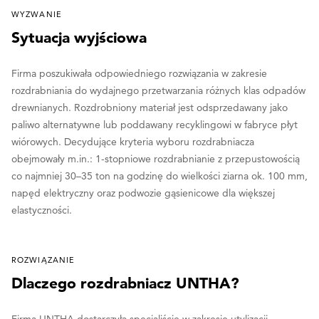
WYZWANIE
Sytuacja wyjściowa
Firma poszukiwała odpowiedniego rozwiązania w zakresie
rozdrabniania do wydajnego przetwarzania różnych klas odpadów
drewnianych. Rozdrobniony materiał jest odsprzedawany jako
paliwo alternatywne lub poddawany recyklingowi w fabryce płyt
wiórowych. Decydujące kryteria wyboru rozdrabniacza
obejmowały m.in.: 1-stopniowe rozdrabnianie z przepustowością
co najmniej 30–35 ton na godzinę do wielkości ziarna ok. 100 mm,
napęd elektryczny oraz podwozie gąsienicowe dla większej
elastyczności.
ROZWIĄZANIE
Dlaczego rozdrabniacz UNTHA?
Firma UNTHA dostarczyła specjaliście w zakresie utylizacji