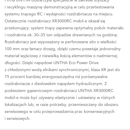
i recyklingu maszynę demonstracyjną w celu przetestowania
systemu tnącego RC i wydajności rozdrabniacza na miejscu.
Ostatecznie rozdrabniacz XR3000RC mobil-e okazał się
przekonujący: system tnący zapewnia optymalny pobór materiału
i rozdrabnia ok. 30–35 ton odpadów drewnianych na godzinę.
Rozdrabniacz jest wyposażony w perforowane sito o wielkości
100 mm oraz łamacz drzazg, dzięki czemu powstaje jednorodny
materiał wyjściowy z niewielką ilością elementów o nadmiernej
długości. Dzięki napędowi UNTHA Eco Power Drive
z chłodzonymi wodą silnikami synchronicznymi, klasa XR jest do
75 procent bardziej energooszczędna niż porównywalne
rozdrabniacze z dieslowskim napędem hydraulicznym. Z
podwoziem gąsienicowym rozdrabniacz UNTHA XR3000RC
mobil-e może być używany elastycznie i ustawiany w różnych
lokalizacjach lub, w razie potrzeby, przemieszczany do obszaru
serwisowego w celu przeprowadzenia prac konserwacyjnych
i serwisowych.