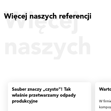
Więcej
Więcej naszych referencji
naszych
referencji
Sauber znaczy „czysto”! Tak
Warto
właśnie przetwarzamy odpady
produkcyjne
W firmi
kompozy