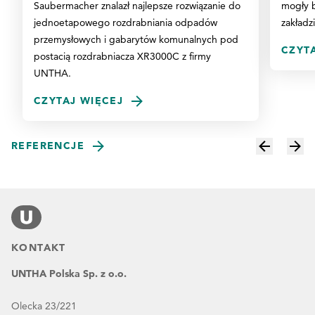
Saubermacher znalazł najlepsze rozwiązanie do
mogły b
jednoetapowego rozdrabniania odpadów
zakładzi
przemysłowych i gabarytów komunalnych pod
CZYT
postacią rozdrabniacza XR3000C z firmy
UNTHA.
CZYTAJ WIĘCEJ
REFERENCJE
KONTAKT
UNTHA Polska Sp. z o.o.
Olecka 23/221