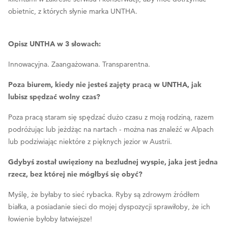
obietnic, z których słynie marka UNTHA.
Opisz UNTHA w 3 słowach:
Innowacyjna. Zaangażowana. Transparentna.
Poza biurem, kiedy nie jesteś zajęty pracą w UNTHA, jak
lubisz spędzać wolny czas?
Poza pracą staram się spędzać dużo czasu z moją rodziną, razem
podróżując lub jeżdżąc na nartach - można nas znaleźć w Alpach
lub podziwiając niektóre z pięknych jezior w Austrii.
Gdybyś został uwięziony na bezludnej wyspie, jaka jest jedna
rzecz, bez której nie mógłbyś się obyć?
Myślę, że byłaby to sieć rybacka. Ryby są zdrowym źródłem
białka, a posiadanie sieci do mojej dyspozycji sprawiłoby, że ich
łowienie byłoby łatwiejsze!