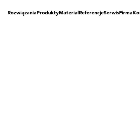
Rozwiązania
Produkty
Materiał
Referencje
Serwis
Firma
Ko