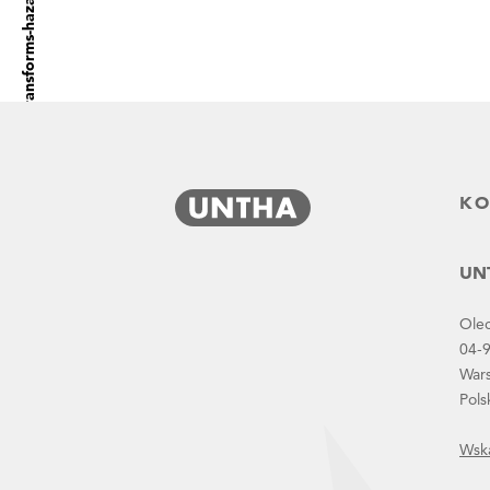
untha-xr-shredder-transforms-hazardous-waste
KO
UNTHA transformuje odpady w biomasę
UNT
Ole
04-
War
Pols
Wsk