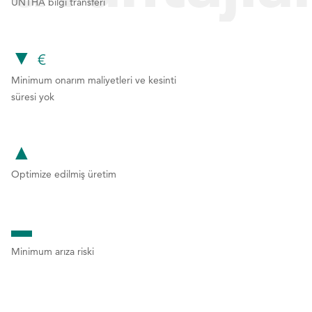
1
1
1
UNTHA bilgi transferi
bekleyebi
2
2
▼
3
3
€
Minimum onarım maliyetleri ve kesinti
4
4
süresi yok
5
5
6
6
▲
7
7
Optimize edilmiş üretim
8
8
9
9
▬
0
0
Minimum arıza riski