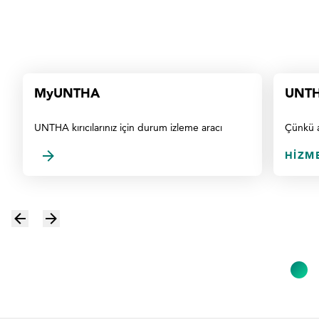
MyUNTHA
UNTHA
UNTHA kırıcılarınız için durum izleme aracı
Çünkü a
HIZME