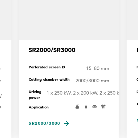
SR2000/SR3000
Perforated screen Ø
m
15–80 mm
Cutting chamber width
m
2000/3000 mm
Driving
1 x 250 kW, 2 x 200 kW, 2 x 250 kW
W
power
Application
7
SR2000/3000