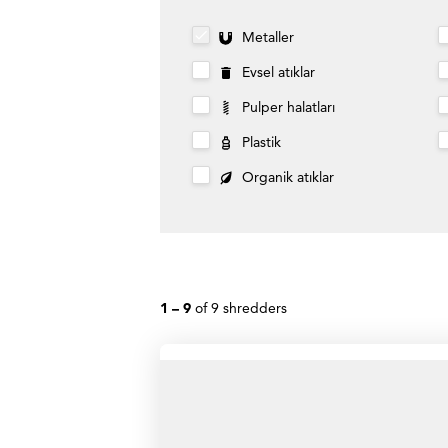
Metaller
Evsel atıklar
Pulper halatları
Plastik
Organik atıklar
1 –
9
of
9
shredders