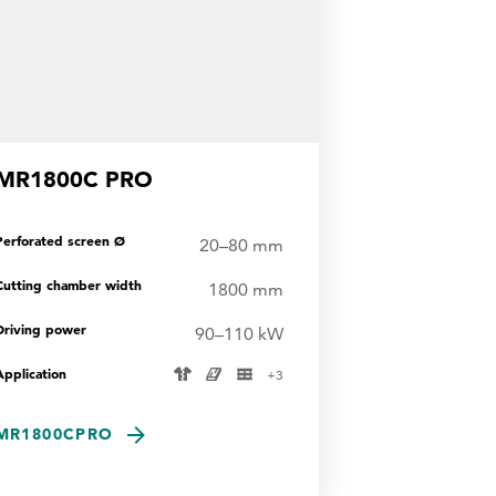
MR1800C PRO
Perforated screen Ø
20–80 mm
Cutting chamber width
1800 mm
Driving power
90–110 kW
Application
+
3
MR1800CPRO