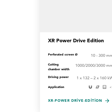
XR Power Drive Edition
Perforated screen Ø
10 - 300 m
Cutting
1000/2000/3000 m
chamber width
Driving power
1 x 132 – 2 x 160 k
Application
+
XR-POWER DRIVE-EDITION