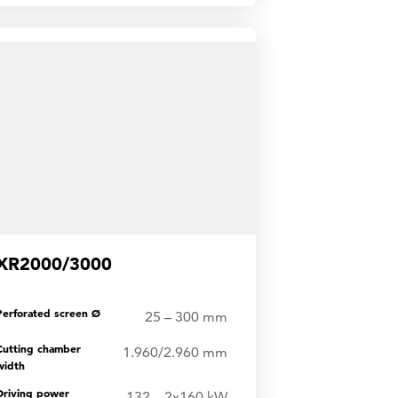
XR2000/3000
Perforated screen Ø
25 – 300 mm
Cutting chamber
1.960/2.960 mm
width
Driving power
132 – 2x160 kW