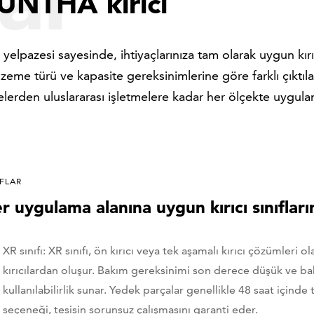
 UNTHA kırıcı
lpazesi sayesinde, ihtiyaçlarınıza tam olarak uygun kırı
zeme türü ve kapasite gereksinimlerine göre farklı çıktıla
elerden uluslararası işletmelere kadar her ölçekte uygul
IFLAR
r uygulama alanına uygun kırıcı sınıfları
XR sınıfı: XR sınıfı, ön kırıcı veya tek aşamalı kırıcı çözümleri 
kırıcılardan oluşur. Bakım gereksinimi son derece düşük ve b
kullanılabilirlik sunar. Yedek parçalar genellikle 48 saat içind
seçeneği, tesisin sorunsuz çalışmasını garanti eder.