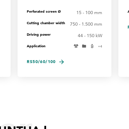
Perforated screen Ø
15 - 100 mm
Cutting chamber width
750 - 1.500 mm
Driving power
44 - 150 kW
Application
+
4
RS50/60/100
lar