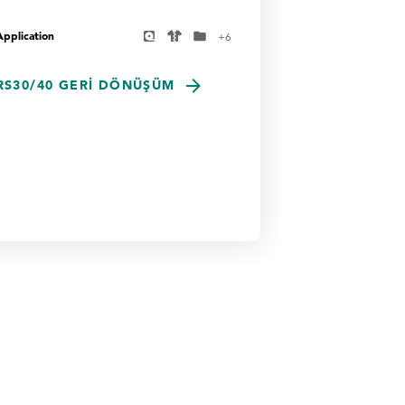
Application
+
6
RS30/40 GERI DÖNÜŞÜM