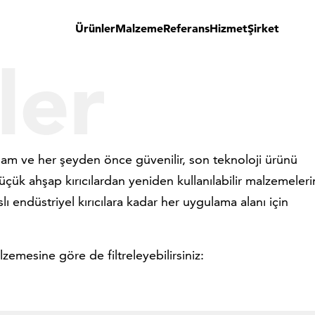
Ürünler
Malzeme
Referans
Hizmet
Şirket
ler
ağlam ve her şeyden önce güvenilir, son teknoloji ürünü
 küçük ahşap kırıcılardan yeniden kullanılabilir malzemeleri
ı endüstriyel kırıcılara kadar her uygulama alanı için
malzemesine göre de filtreleyebilirsiniz: