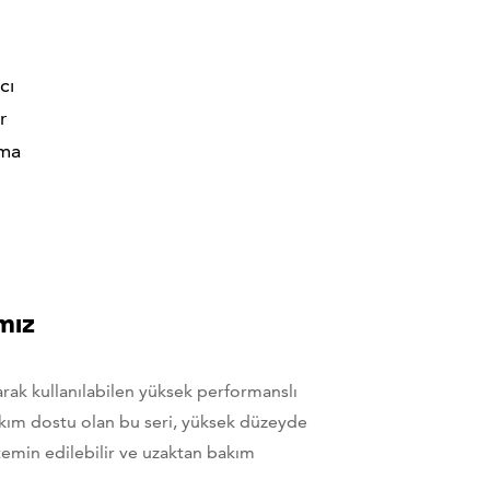
cı
r
ama
mız
olarak kullanılabilen yüksek performanslı
akım dostu olan bu seri, yüksek düzeyde
e temin edilebilir ve uzaktan bakım