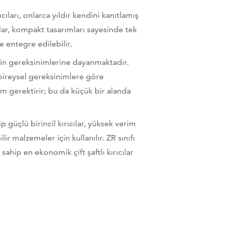
ıcıları, onlarca yıldır kendini kanıtlamış
cılar, kompakt tasarımları sayesinde tek
e entegre edilebilir.
lerin gereksinimlerine dayanmaktadır.
 bireysel gereksinimlere göre
ım gerektirir; bu da küçük bir alanda
 güçlü birincil kırıcılar, yüksek verim
ir malzemeler için kullanılır. ZR sınıfı
sahip en ekonomik çift şaftlı kırıcılar