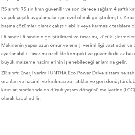
RS sınıfı: RS sınıfının güvenilir ve son derece sağlam 4 şaftlı kır
ve çok çeşitli uygulamalar için özel olarak geliştirilmiştir. Kırı
başına çözümler olarak çalıştırılabilir veya karmaşık tesislere d
LR sınıfı: LR sınıfının geliştirilmesi ve tasarımı, küçük işletme
Makinenin yapısı uzun ömür ve enerji verimliliği vaat eder ve
ayarlanabilir. Tasarımı özellikle kompakt ve güvenilirdir az bak
büyük malzeme hacimlerinin işlenebileceği anlamına gelir.
ZR sınıfı: Enerji verimli UNTHA Eco Power Drive sistemine sahip
oranları ve hacimli ve kırılması zor atıklar ve geri dönüştürülebil
kırıcılar, sınıflarında en düşük yaşam döngüsü maliyetine (LCC) 
olarak kabul edilir.