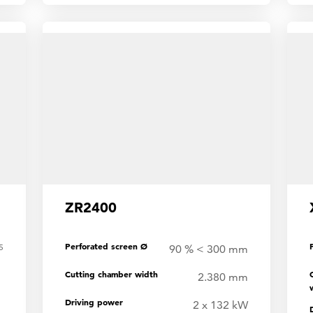
ZR2400
Perforated screen Ø
5
90 % < 300 mm
Cutting chamber width
2.380 mm
Driving power
2 x 132 kW