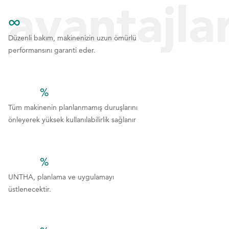
avantajla
∞
Düzenli bakım, makinenizin uzun ömürlü
performansını garanti eder.
bekleyebi
%
1
1
1
Tüm makinenin planlanmamış duruşlarını
önleyerek yüksek kullanılabilirlik sağlanır
2
2
3
3
%
4
4
1
1
1
UNTHA, planlama ve uygulamayı
5
5
üstlenecektir.
2
2
6
6
3
3