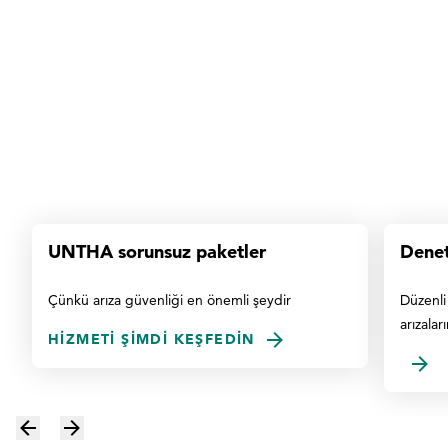
UNTHA sorunsuz paketler
Denet
Çünkü arıza güvenliği en önemli şeydir
Düzenli
arızaları
HIZMETI ŞIMDI KEŞFEDIN