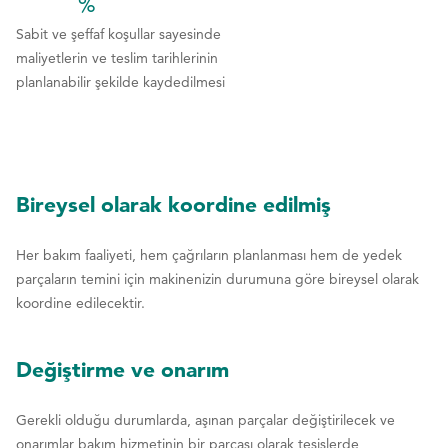
7
7
%
4
4
1
1
1
8
8
Sabit ve şeffaf koşullar sayesinde
5
5
maliyetlerin ve teslim tarihlerinin
2
2
9
9
planlanabilir şekilde kaydedilmesi
6
6
3
3
0
0
7
7
4
4
8
8
5
5
Bireysel olarak koordine edilmiş
9
9
6
6
0
0
Her bakım faaliyeti, hem çağrıların planlanması hem de yedek
7
7
parçaların temini için makinenizin durumuna göre bireysel olarak
koordine edilecektir.
8
8
9
9
Değiştirme ve onarım
0
0
Gerekli olduğu durumlarda, aşınan parçalar değiştirilecek ve
onarımlar bakım hizmetinin bir parçası olarak tesislerde