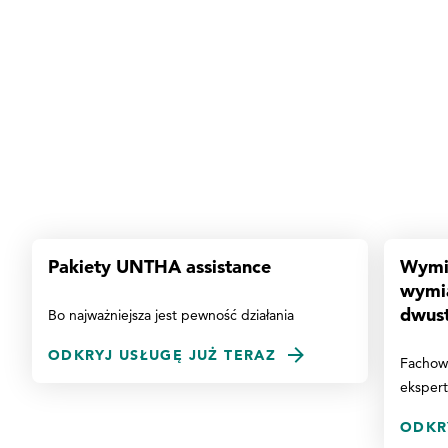
Pakiety UNTHA assistance
Wymia
wymia
dwust
Bo najważniejsza jest pewność działania
ODKRYJ USŁUGĘ JUŻ TERAZ
Fachow
eksper
ODKR