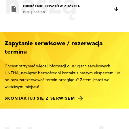
naszą
OBNIŻENIE KOSZTÓW ZUŻYCIA
PDF
|
768 KB
broszurę
Zapytanie serwisowe / rezerwacja
terminu
"Obniżen
Chcesz otrzymać więcej informacji o usługach serwisowych
UNTHA, nawiązać bezpośredni kontakt z naszym ekspertem lub
od razu zarezerwować termin przeglądu? Zatem jesteś we
kosztów
właściwym miejscu!
SKONTAKTUJ SIĘ Z SERWISEM
zużycia"