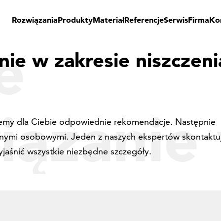
Rozwiązania
Produkty
Materiał
Referencje
Serwis
Firma
Ko
e
nie w zakresie niszczen
iązanie
ziemy dla Ciebie odpowiednie rekomendacje. Następnie
anymi osobowymi. Jeden z naszych ekspertów skontaktu
yjaśnić wszystkie niezbędne szczegóły.
esie