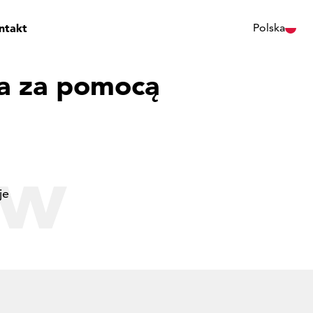
ntakt
Polska
ia za pomocą
 w
je