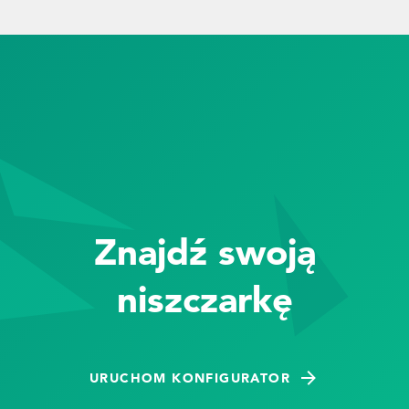
czenia z
cą kilk
Znajdź swoją
niszczarkę
ięć
URUCHOM KONFIGURATOR