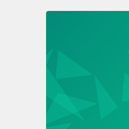
nisz
pomo
klikn