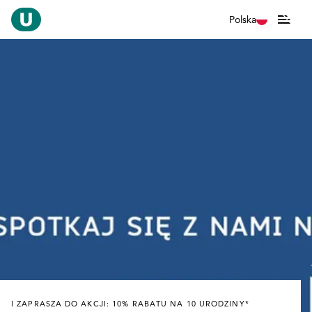
Polska
I ZAPRASZA DO AKCJI: 10% RABATU NA 10 URODZINY*