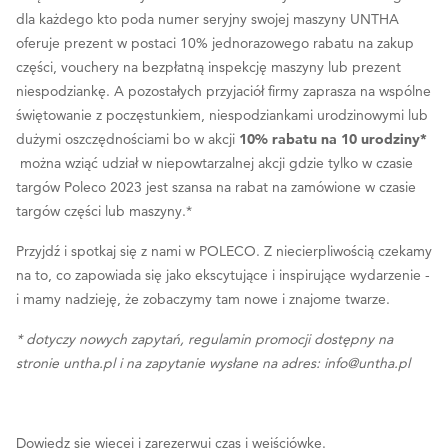
dla każdego kto poda numer seryjny swojej maszyny UNTHA
oferuje prezent w postaci 10% jednorazowego rabatu na zakup
części, vouchery na bezpłatną inspekcję maszyny lub prezent
niespodziankę. A pozostałych przyjaciół firmy zaprasza na wspólne
świętowanie z poczęstunkiem, niespodziankami urodzinowymi lub
dużymi oszczędnościami bo w akcji
10% rabatu na 10 urodziny*
można wziąć udział w niepowtarzalnej akcji gdzie tylko w czasie
targów Poleco 2023 jest szansa na rabat na zamówione w czasie
targów części lub maszyny.*
Przyjdź i spotkaj się z nami w POLECO. Z niecierpliwością czekamy
na to, co zapowiada się jako ekscytujące i inspirujące wydarzenie -
i mamy nadzieję, że zobaczymy tam nowe i znajome twarze.
* dotyczy nowych zapytań, regulamin promocji dostępny na
stronie untha.pl i na zapytanie wysłane na adres: info@untha.pl
Dowiedz się więcej i zarezerwuj czas i wejściówkę.