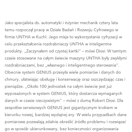
Jako specjalista ds. automatyki i inżynier mechanik cztery lata
temu rozpoczął pracę w Dziale Badań i Rozwoju Cyfrowego w
firmie UNTHA w Kuchl. Jego misja to wykorzystanie cyfryzacji w
celu przekształcenia rozdrabniaczy UNTHA w inteligentne
produkty. „Zaczynałem od czystej kartki” – mówi Diosi: W tamtym
czasie stosowane na całym świecie maszyny UNTHA były zwykłymi
rozdrabniaczami, bez „własnego i inteligentnego sterowania”.
Obecnie system GENIUS przesyła wiele pomiarów i danych do
chmury, ułatwiając obsługę i konserwację oraz oszczędzając czas i
pieniądze. „Około 100 jednostek na całym świecie jest już
wyposażonych w system GENIUS, który dostarcza wymaganych
danych w czasie rzeczywistym" – mówi z dumą Robert Diosi. Dla
zespołów serwisowych GENIUS jest gigantycznym krokiem w
kierunku nowej, bardziej wydajnej ery. W wielu przypadkach dane
pomiarowe pozwalają zdalnie określić źródło problemu i rozwiązać
go w sposób ukierunkowany, bez konieczności organizowania