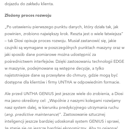
dojazdu do zakładu klienta.
Złożony proces rozwoju
„Po ustawieniu pierwszego punktu danych, który działa tak, jak
powinien, zrobiono największy krok. Reszta jest o wiele łatwiejsza”
– tak Diosi opisuje proces rozwoju. Musiał zastanowić się, jakie
czujniki są wymagane w poszczególnych punktach maszyny oraz w
jaki sposób dane pomiarowe można udostępnić za
pośrednictwem interfejsów. Dzięki zastosowaniu technologii EDGE
w maszynie, podejmowane są wstępne decyzje, a tylko
najistotniejsze dane są przesyłane do chmury, gdzie mogą być
dostępne dla klientów i firmy UNTHA w odpowiednim formacie.
Ale przed UNTHA GENIUS jest jeszcze wiele do zrobienia, a Diosi
ma jasno określony cel: „Wspólnie z naszymi kolegami rozwijamy
nasz system dalej, w kierunku predykcyjnego utrzymania ruchu
(
ang. predictive maintenance
)”. Zastosowanie sztucznej
inteligencji jeszcze bardziej udoskonali system GENIUS i sprawi,
że stanie się on jeszcze bardziej ekonomiczny. Aby to osiągnąć,