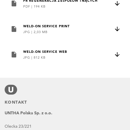
PR REGENERACJA ZESPOŁÓW TNĄCYCH
PDF
|
194 KB
WELD-ON SERVICE PRINT
JPG
|
2,03 MB
WELD-ON SERVICE WEB
JPG
|
812 KB
KONTAKT
UNTHA Polska Sp. z o.o.
Olecka 23/221