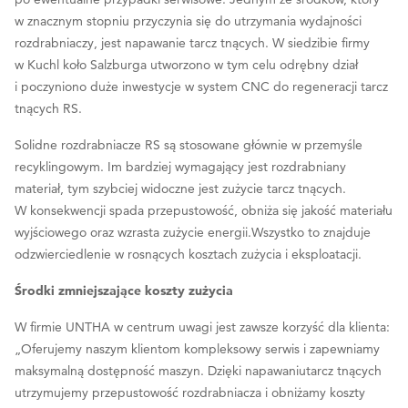
w znacznym stopniu przyczynia się do utrzymania wydajności
rozdrabniaczy, jest napawanie tarcz tnących. W siedzibie firmy
w Kuchl koło Salzburga utworzono w tym celu odrębny dział
i poczyniono duże inwestycje w system CNC do regeneracji tarcz
tnących RS.
Solidne rozdrabniacze RS są stosowane głównie w przemyśle
recyklingowym. Im bardziej wymagający jest rozdrabniany
materiał, tym szybciej widoczne jest zużycie tarcz tnących.
W konsekwencji spada przepustowość, obniża się jakość materiału
wyjściowego oraz wzrasta zużycie energii.Wszystko to znajduje
odzwierciedlenie w rosnących kosztach zużycia i eksploatacji.
Środki zmniejszające koszty zużycia
W firmie UNTHA w centrum uwagi jest zawsze korzyść dla klienta:
„Oferujemy naszym klientom kompleksowy serwis i zapewniamy
maksymalną dostępność maszyn. Dzięki napawaniutarcz tnących
utrzymujemy przepustowość rozdrabniacza i obniżamy koszty