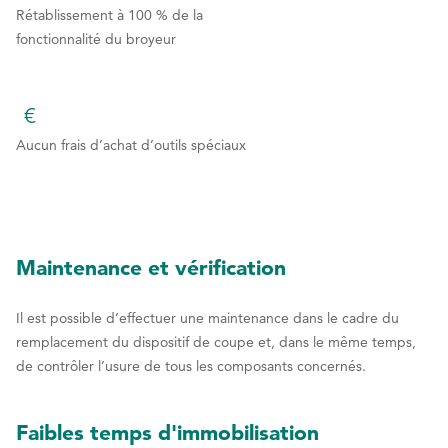
?
4
4
1
1
1
Rétablissement à 100 % de la
9
9
5
5
fonctionnalité du broyeur
2
2
0
0
6
6
3
3
7
7
€
4
4
Aucun frais d’achat d’outils spéciaux
8
8
5
5
9
9
6
6
0
0
7
7
Maintenance et vérification
8
8
Il est possible d’effectuer une maintenance dans le cadre du
9
9
remplacement du dispositif de coupe et, dans le même temps,
0
0
de contrôler l’usure de tous les composants concernés.
Faibles temps d'immobilisation