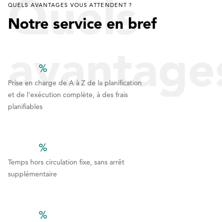
Quels
QUELS AVANTAGES VOUS ATTENDENT ?
Notre service en bref
avantage
%
1
1
1
Prise en charge de A à Z de la planification
et de l’exécution complète, à des frais
vous
2
2
planifiables
3
3
4
4
%
attenden
5
5
1
1
1
Temps hors circulation fixe, sans arrêt
supplémentaire
6
6
2
2
7
7
3
3
%
8
8