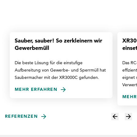
Referenz
Sauber, sauber! So zerkleinern wir
XR300
Gewerbemüll
einse
Die beste Lösung für die einstufige
Das RC-
Aufbereitung von Gewerbe- und Sperrmüll hat
effizie
Saubermacher mit der XR3000C gefunden.
eignet 
Verwer
MEHR ERFAHREN
MEHR
REFERENZEN