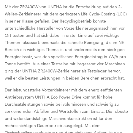
Mit der ZR2400W von UNTHA ist die Entscheidung auf den 2-
Wellen-Zerkleinerer mit dem geringsten Life Cycle-Costing (LCC)
in seiner Klasse gefallen. Der Recyclingbetrieb konnte
unterschiedliche Hersteller von Vorzerkleinerungsmaschinen vor
Ort testen und hat sich dabei in erster Linie auf zwei wichtige
Themen fokussiert: einerseits die schnelle Reinigung, die im NE-
Bereich ein wichtiges Thema ist und andererseits den niedrigen
Energieeinsatz, was den spezifischen Energieeintrag in kW/h pro
Tonne betrifft. Aus einer Testreihe mit insgesamt vier Maschinen
ging der UNTHA ZR2400W-Zerkleinerer als Testsieger hervor,
weil er die besten Leistungen in beiden Bereichen erbracht hat.
Der leistungsstarke Vorzerkleinerer mit dem energieeffizienten
Antriebssystem UNTHA Eco Power Drive kommt für hohe
Durchsatzleistungen sowie bei voluminösen und schwierig zu
zerkleinernden Abfällen und Wertstoffen zum Einsatz. Die robuste
und widerstandsfähige Maschinenkonstruktion ist für den
mehrschichtigen Dauerbetrieb ausgelegt. Mit dem
Tischschnellwechselsystem und dem einfachen Aufbau ist eine