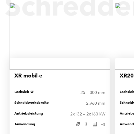
Schredde
XR mobil-e
XR20
Lochsieb Ø
Lochsie
25 – 300 mm
Schneidwerksbreite
Schneid
2.960 mm
Antriebsleistung
Antriebs
2x132 – 2x160 kW
Anwendung
Anwend
+
5