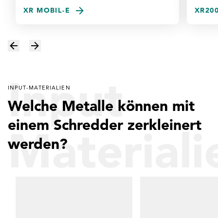
XR MOBIL-E
XR200
Input-
INPUT-MATERIALIEN
Welche Metalle können mit
einem Schredder zerkleinert
Materiali
werden?