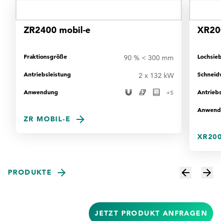
ZR2400 mobil-e
XR20
Fraktionsgröße
Lochsie
90 % < 300 mm
Antriebsleistung
Schneid
2 x 132 kW
Anwendung
Antriebs
+
5
Anwend
ZR MOBIL-E
XR200
PRODUKTE
JETZT PRODUKT ANFRAGEN