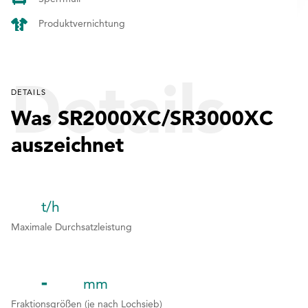
Produktvernichtung
Details
DETAILS
Was SR2000XC/SR3000XC
auszeichnet
t/h
1
1
Maximale Durchsatzleistung
2
2
3
mm
1
1
1
1
Fraktionsgrößen (je nach Lochsieb)