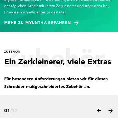
der täglichen Arbeit mit Ihrem Zerkleinerer und trägt dazu bei,
Prozesse noch effizienter zu gestalten.
MEHR ZU MYUNTHA ERFAHREN
Zubehör
ZUBEHÖR
Ein Zerkleinerer, viele Extras
Für besondere Anforderungen bieten wir für diesen
Schredder maßgeschneidertes Zubehör an.
01
/
12