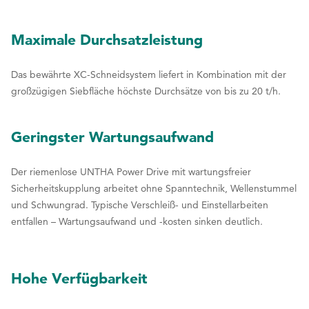
7
7
7
8
8
8
Maximale Durchsatzleistung
9
9
9
Das bewährte XC-Schneidsystem liefert in Kombination mit der
0
0
0
großzügigen Siebfläche höchste Durchsätze von bis zu 20 t/h.
Geringster Wartungsaufwand
Der riemenlose UNTHA Power Drive mit wartungsfreier
Sicherheitskupplung arbeitet ohne Spanntechnik, Wellenstummel
und Schwungrad. Typische Verschleiß- und Einstellarbeiten
entfallen – Wartungsaufwand und -kosten sinken deutlich.
Hohe Verfügbarkeit