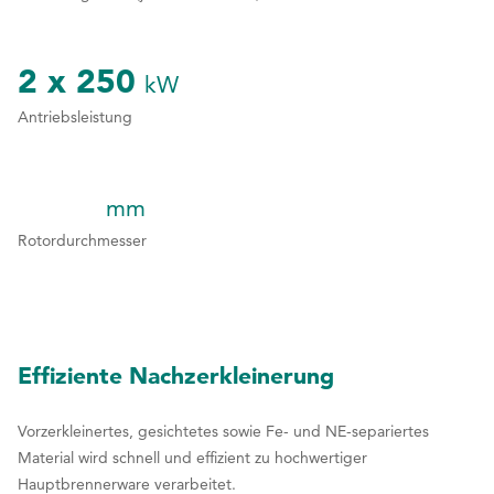
4
2
2
2
2
5
2 x 250
3
3
3
6
kW
Antriebsleistung
4
4
4
7
5
5
5
8
6
6
6
mm
9
1
1
1
1
Rotordurchmesser
7
7
7
0
2
2
2
8
8
8
3
3
3
9
9
4
4
4
Effiziente Nachzerkleinerung
0
0
5
5
5
Vorzerkleinertes, gesichtetes sowie Fe- und NE-separiertes
6
6
6
Material wird schnell und effizient zu hochwertiger
Hauptbrennerware verarbeitet.