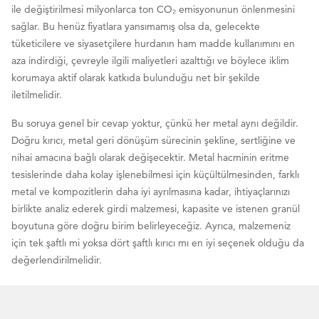
ile değiştirilmesi milyonlarca ton CO₂ emisyonunun önlenmesini
sağlar. Bu henüz fiyatlara yansımamış olsa da, gelecekte
tüketicilere ve siyasetçilere hurdanın ham madde kullanımını en
aza indirdiği, çevreyle ilgili maliyetleri azalttığı ve böylece iklim
korumaya aktif olarak katkıda bulunduğu net bir şekilde
iletilmelidir.
Bu soruya genel bir cevap yoktur, çünkü her metal aynı değildir.
Doğru kırıcı, metal geri dönüşüm sürecinin şekline, sertliğine ve
nihai amacına bağlı olarak değişecektir. Metal hacminin eritme
tesislerinde daha kolay işlenebilmesi için küçültülmesinden, farklı
metal ve kompozitlerin daha iyi ayrılmasına kadar, ihtiyaçlarınızı
birlikte analiz ederek girdi malzemesi, kapasite ve istenen granül
boyutuna göre doğru birim belirleyeceğiz. Ayrıca, malzemeniz
için tek şaftlı mi yoksa dört şaftlı kırıcı mı en iyi seçenek olduğu da
değerlendirilmelidir.