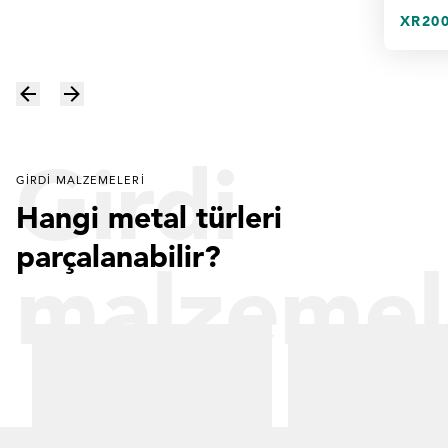
XR200
Girdi
GIRDI MALZEMELERI
Hangi metal türleri
parçalanabilir?
malzemel