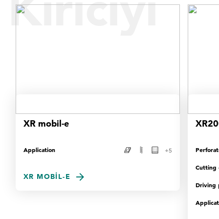
Kırıcıyı
Bulun
XR mobil-e
XR20
Application
Perfora
+
5
Cutting
XR MOBIL-E
Driving
Applicat