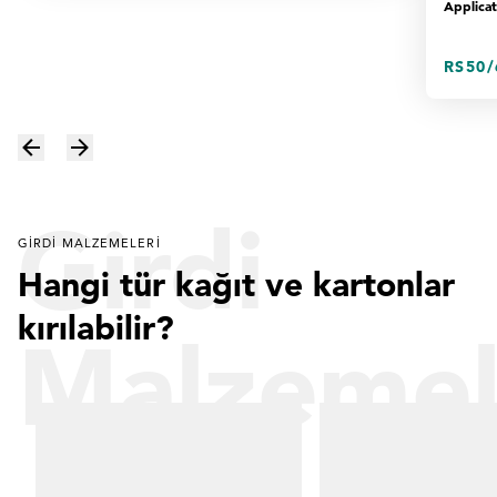
Applicat
RS50/
Girdi
GIRDI MALZEMELERI
Hangi tür kağıt ve kartonlar
kırılabilir?
Malzemel