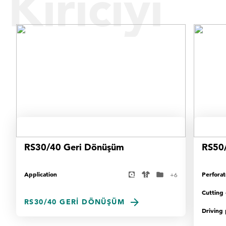
Kırıcıyı
Bulun
RS30/40 Geri Dönüşüm
RS50
Application
Perfora
+
6
Cutting
RS30/40 GERI DÖNÜŞÜM
Driving