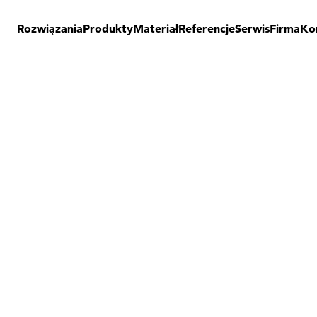
Rozwiązania
Produkty
Materiał
Referencje
Serwis
Firma
Ko