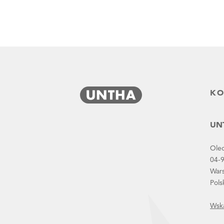
KO
UNT
Ole
04-
War
Pols
Wsk