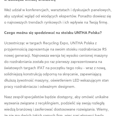
Weź udział w konferencjach, warsztatach i dyskusjach panelowych,
aby uzyskać wgląd od wiodących ekspertów. Ponadto dowiesz się
o najnowszych trendach rynkowych i ich wpływie na Twoją firmę.
Czego można się spodziewać na stoisku UNTHA Polska?
Uczestnicząc w targach Recycling Expo, UNTHA Polska z
przyjemnością zaprezentuje na swoim stoisku rozdrabniacze RS
nowej generacji. Najnowsza wersja tej wysoko cenionej maszyny
do rozdrabniania została po raz pierwszy zaprezentowana na
światowych targach IFAT na początku tego roku - wraz z nową,
solidniejszą konstrukcją odporną na skręcanie, zapewniającą
dłuższą żywotność maszyny, oświetleniem LED wskazującym stan
pracy rozdrabniacza i odważnym designem.
Nasz zespół specjalistów będzie dostępny, aby omówić unikalne
wyzwania związane z recyklingiem, podzielić się swoją rozległą
wiedzą branżową i zaoferować dostosowane rozwiązania. Wiemy,
że nie ma dwóch takich samych firm, więc nasi eksperci będą