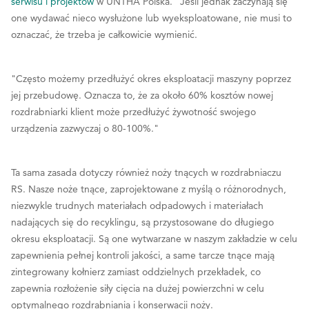
serwisu i projektów
w UNTHA Polska. "Jeśli jednak zaczynają się
one wydawać nieco wysłużone lub wyeksploatowane, nie musi to
oznaczać, że trzeba je całkowicie wymienić.
"Często możemy przedłużyć okres eksploatacji maszyny poprzez
jej przebudowę. Oznacza to, że za około 60% kosztów nowej
rozdrabniarki klient może przedłużyć żywotność swojego
urządzenia zazwyczaj o 80-100%."
Ta sama zasada dotyczy również noży tnących w rozdrabniaczu
RS. Nasze noże tnące, zaprojektowane z myślą o różnorodnych,
niezwykle trudnych materiałach odpadowych i materiałach
nadających się do recyklingu, są przystosowane do długiego
okresu eksploatacji. Są one wytwarzane w naszym zakładzie w celu
zapewnienia pełnej kontroli jakości, a same tarcze tnące mają
zintegrowany kołnierz zamiast oddzielnych przekładek, co
zapewnia rozłożenie siły cięcia na dużej powierzchni w celu
optymalnego rozdrabniania i konserwacji noży.