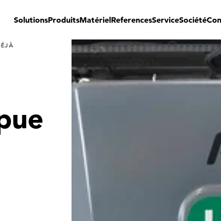
Solutions
Produits
Matériel
References
Service
Société
Con
DÉJÀ
mpue