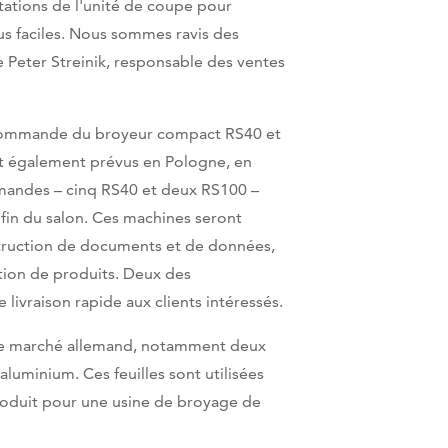
tations de l'unité de coupe pour
us faciles. Nous sommes ravis des
re Peter Streinik, responsable des ventes
é commande du broyeur compact RS40 et
nt également prévus en Pologne, en
mandes – cinq RS40 et deux RS100 –
fin du salon. Ces machines seront
struction de documents et de données,
tion de produits. Deux des
livraison rapide aux clients intéressés.
 le marché allemand, notamment deux
aluminium. Ces feuilles sont utilisées
produit pour une usine de broyage de