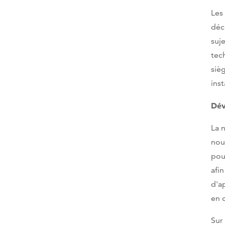
Les
déc
suj
tec
siè
ins
Dév
La 
nou
pou
afi
d'a
en 
Sur