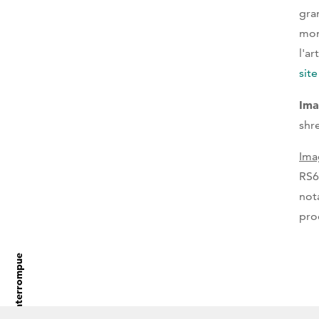
gra
mon
l'ar
sit
Ima
shr
Ima
RS6
not
pro