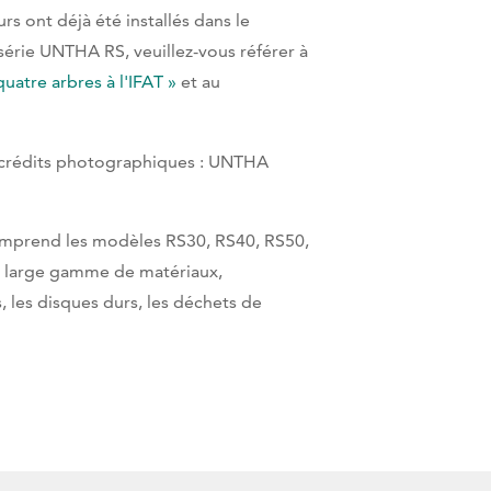
rs ont déjà été installés dans le
série UNTHA RS, veuillez-vous référer à
atre arbres à l'IFAT »
et au
e, crédits photographiques : UNTHA
omprend les modèles RS30, RS40, RS50,
e large gamme de matériaux,
, les disques durs, les déchets de