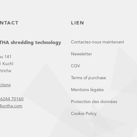
NTACT
LIEN
HA shredding technology
Contactez-nous maintenant
Newsletter
au 141
1 Kuchl
CGV
triche
Terms of purchase
ctions
Mentions légales
 6244 70160
Protection des données
o@untha.com
Cookie Policy