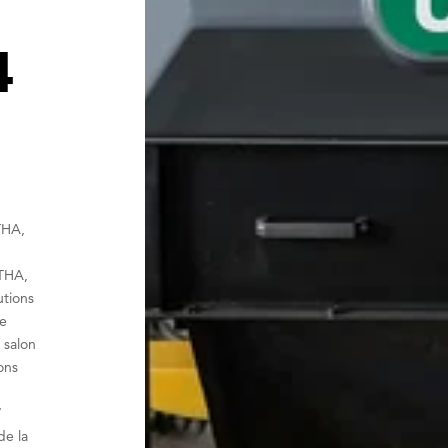
4
THA,
THA,
utions
me
 salon
ons
7
de la