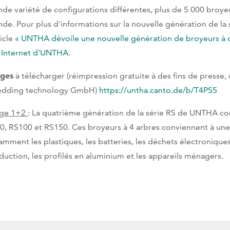
nde variété de configurations différentes, plus de 5 000 broyeu
de. Pour plus d'informations sur la nouvelle génération de la 
ticle
« UNTHA dévoile une nouvelle génération de broyeurs à qu
e Internet d'UNTHA
.
ges
à télécharger (réimpression gratuite à des fins de press
edding technology GmbH)
https://untha.canto.de/b/T4PS5
ge 1+2
: La quatrième génération de la série RS de UNTHA c
0, RS100 et RS150. Ces broyeurs à 4 arbres conviennent à un
amment les plastiques, les batteries, les déchets électroniques
duction, les profilés en aluminium et les appareils ménagers.