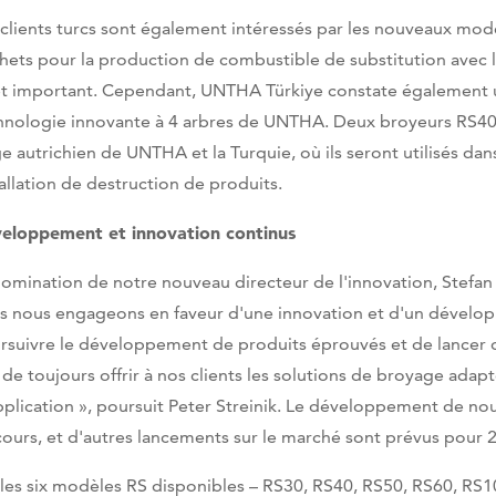
 clients turcs sont également intéressés par les nouveaux modèl
hets pour la production de combustible de substitution avec l
et important. Cependant, UNTHA Türkiye constate également 
hnologie innovante à 4 arbres de UNTHA. Deux broyeurs RS40 v
ge autrichien de UNTHA et la Turquie, où ils seront utilisés da
tallation de destruction de produits.
eloppement et innovation continus
nomination de notre nouveau directeur de l'innovation, Stefa
s nous engageons en faveur d'une innovation et d'un dévelop
rsuivre le développement de produits éprouvés et de lancer d
n de toujours offrir à nos clients les solutions de broyage adap
pplication », poursuit Peter Streinik. Le développement de no
cours, et d'autres lancements sur le marché sont prévus pour 
 les six modèles RS disponibles – RS30, RS40, RS50, RS60, RS