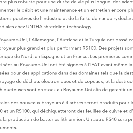
ore plus robuste pour une durée de vie plus longue, des adap
menter le débit et une maintenance et un entretien encore pl
ctions positives de l'industrie et de la forte demande », décla
diales chez UNTHA shredding technology.
Royaume-Uni, l'Allemagne, l'Autriche et la Turquie ont pass
broyeur plus grand et plus performant RS100. Des projets so
rique du Nord, en Espagne et en France. Les premières com
tinées au Royaume-Uni ont été signées à l'IFAT avant même la 
lisées pour des applications dans des domaines tels que la de
broyage de déchets électroniques et de copeaux, et la destruc
hiqueteuses sont en stock au Royaume-Uni afin de garantir une 
tains des nouveaux broyeurs à 4 arbres seront produits pour
0 et un RS100, qui déchiquetteront des feuilles de cuivre et d'
s la production de batteries lithium-ion. Un autre RS40 sera 
uments.