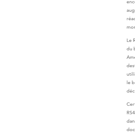
enc
aug
réa
mon
Le 
du 
Amé
des
uti
le 
déc
Cer
RS4
dan
doc