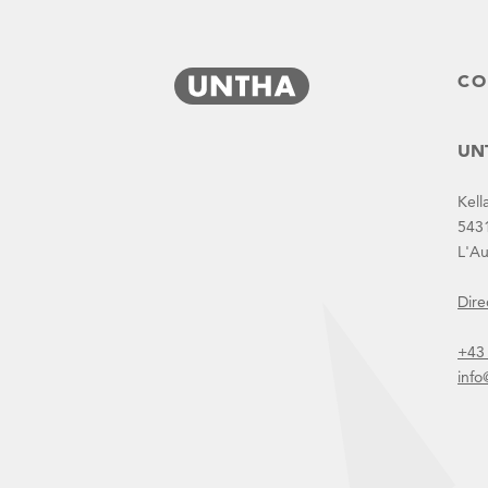
Broyeur UNTHA à 4 arbres − une demande ininterrompue
CO
UNT
Kell
543
L'Au
Dire
Actualités
+43
inf
Accueil