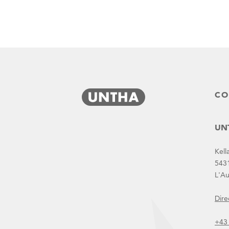
CO
UNT
biosafe-engineering
Kell
543
L'Au
Dire
Actualités
+43