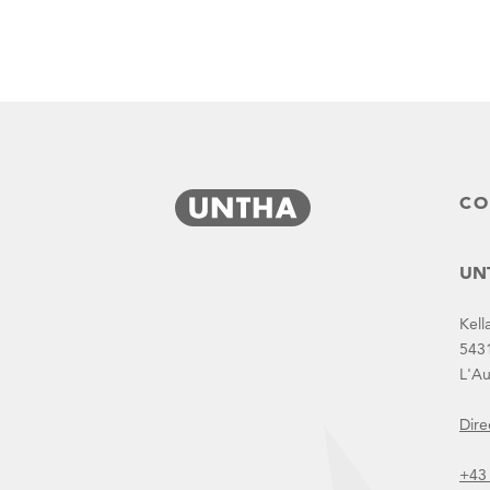
bezplatne-przeglady-rozdrabniaczy-XR-i-TR
CO
UNT
Kell
543
L'Au
Dire
Actualités
+43