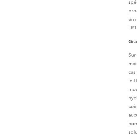
spé
pro
en 
LR1
Grâ
Sur
mai
cas
le 
mou
hyd
coi
auc
hom
sol