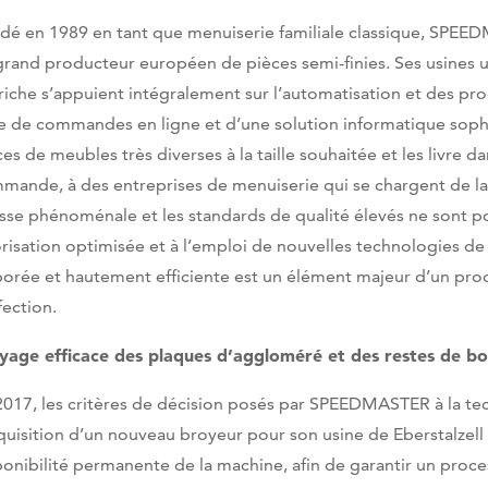
dé en 1989 en tant que menuiserie familiale classique, SPEE
grand producteur européen de pièces semi-finies. Ses usines
riche s’appuient intégralement sur l’automatisation et des proc
e de commandes en ligne et d’une solution informatique sophi
es de meubles très diverses à la taille souhaitée et les livre d
mande, à des entreprises de menuiserie qui se chargent de la 
esse phénoménale et les standards de qualité élevés ne sont p
orisation optimisée et à l’emploi de nouvelles technologies d
borée et hautement efficiente est un élément majeur d’un proc
fection.
yage efficace des plaques d’aggloméré et des restes de bo
2017, les critères de décision posés par SPEEDMASTER à la te
cquisition d’un nouveau broyeur pour son usine de Eberstalzell 
ponibilité permanente de la machine, afin de garantir un proce