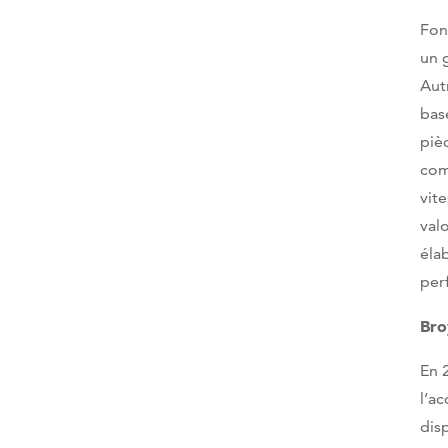
Fon
un 
Aut
bas
pièc
com
vit
val
éla
per
Bro
En 
l’a
dis