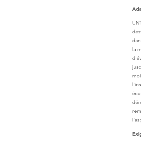
Ada
UNT
des
dan
la 
d'é
jus
moi
l’in
éco
dém
rem
l’a
Exi