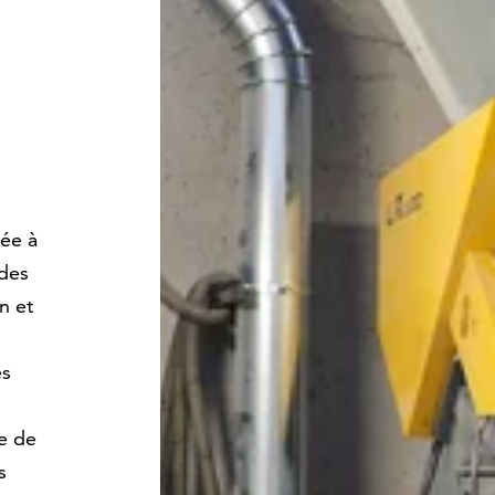
uée à
 des
n et
es
e de
s