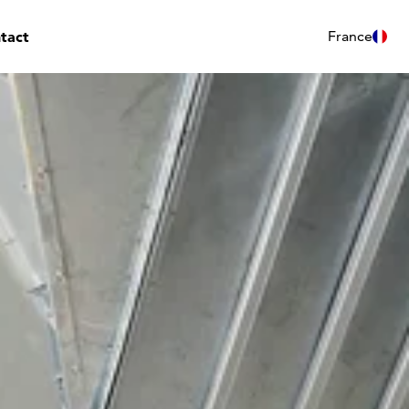
tact
France