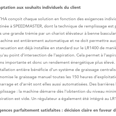
ptation aux souhaits individuels du client
HA conçoit chaque solution en fonction des exigences individue
tinée à SPEEDMASTER, dont la technique de remplissage est pe
s une grande trémie par un chariot élévateur à benne bascul
machine est entièrement automatique et ne doit permettre auc
vacuation est déjà installée en standard sur le LR1400 de mani
qu'au point d’intersection de l’aspiration. Cela permet à l’aspi
ns importante et donc un rendement énergétique plus élevé.
stallation entière bénéficie d’un système de graissage centralis
nomise le graissage manuel toutes les 150 heures d’exploitat
arrage et d’arrêt sont elles aussi automatisées. Des barrière
plissage : la machine démarre dès l’obtention du niveau minim
spiration est vide. Un régulateur a également été intégré au LR
gences parfaitement satisfaites : décision claire en faveu