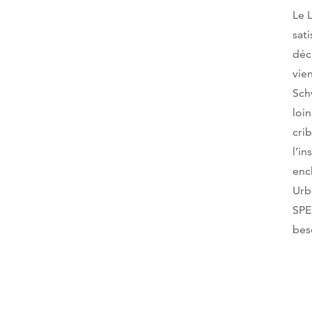
Le 
sati
déc
vie
Sch
loi
cri
l’i
enc
Urb
SPE
bes