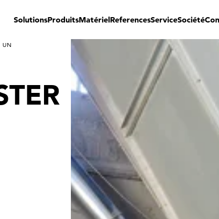
Solutions
Produits
Matériel
References
Service
Société
Con
 UN
STER