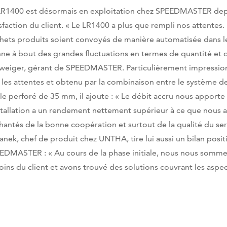
LR1400 est désormais en exploitation chez SPEEDMASTER depui
sfaction du client. « Le LR1400 a plus que rempli nos attentes. 
hets produits soient convoyés de manière automatisée dans le
nne à bout des grandes fluctuations en termes de quantité et d
weiger, gérant de SPEEDMASTER. Particulièrement impressionn
n les attentes et obtenu par la combinaison entre le système
ble perforé de 35 mm, il ajoute : « Le débit accru nous apport
nstallation a un rendement nettement supérieur à ce que nous
hantés de la bonne coopération et surtout de la qualité du se
anek, chef de produit chez UNTHA, tire lui aussi un bilan positi
EDMASTER : « Au cours de la phase initiale, nous nous somme
oins du client et avons trouvé des solutions couvrant les aspect