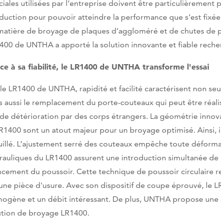
ciales utilisées par l’entreprise doivent être particulièrement 
duction pour pouvoir atteindre la performance que s’est fixé
matière de broyage de plaques d’aggloméré et de chutes de pr
400 de UNTHA a apporté la solution innovante et fiable reche
ce à sa fiabilité, le LR1400 de UNTHA transforme l'essai
 le LR1400 de UNTHA, rapidité et facilité caractérisent non 
s aussi le remplacement du porte-couteaux qui peut être réalisé
 de détérioration par des corps étrangers. La géométrie innova
LR1400 sont un atout majeur pour un broyage optimisé. Ainsi, 
illé. L’ajustement serré des couteaux empêche toute déformat
rauliques du LR1400 assurent une introduction simultanée de pa
ncement du poussoir. Cette technique de poussoir circulaire r
une pièce d'usure. Avec son dispositif de coupe éprouvé, le LR
ogène et un débit intéressant. De plus, UNTHA propose une g
ution de broyage LR1400.