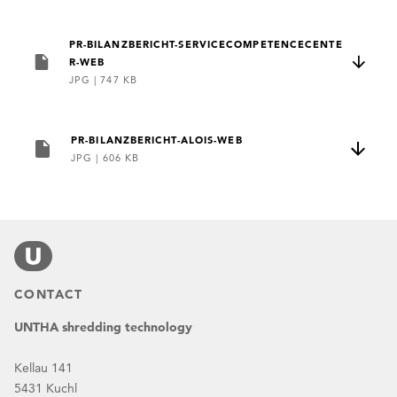
PR-BILANZBERICHT-SERVICECOMPETENCECENTE
R-WEB
JPG
|
747 KB
PR-BILANZBERICHT-ALOIS-WEB
JPG
|
606 KB
CONTACT
UNTHA shredding technology
Kellau 141
5431 Kuchl