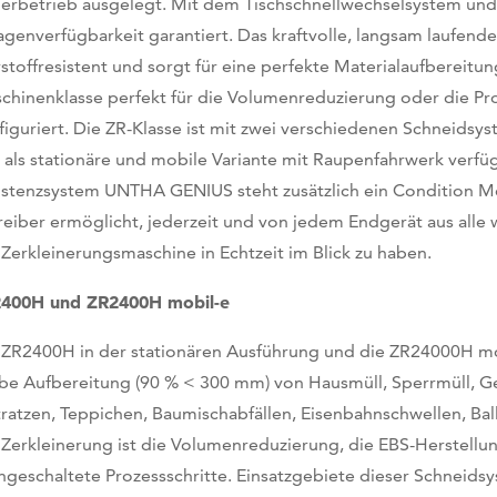
erbetrieb ausgelegt. Mit dem Tischschnellwechselsystem und
agenverfügbarkeit garantiert. Das kraftvolle, langsam laufen
rstoffresistent und sorgt für eine perfekte Materialaufbereitun
chinenklasse perfekt für die Volumenreduzierung oder die Pr
figuriert. Die ZR-Klasse ist mit zwei verschiedenen Schneidsys
 als stationäre und mobile Variante mit Raupenfahrwerk verfüg
istenzsystem UNTHA GENIUS steht zusätzlich ein Condition M
reiber ermöglicht, jederzeit und von jedem Endgerät aus alle
 Zerkleinerungsmaschine in Echtzeit im Blick zu haben.
400H und ZR2400H mobil-e
 ZR2400H in der stationären Ausführung und die ZR24000H mob
be Aufbereitung (90 % < 300 mm) von Hausmüll, Sperrmüll, Ge
ratzen, Teppichen, Baumischabfällen, Eisenbahnschwellen, Bal
 Zerkleinerung ist die Volumenreduzierung, die EBS-Herstellun
hgeschaltete Prozessschritte. Einsatzgebiete dieser Schneids