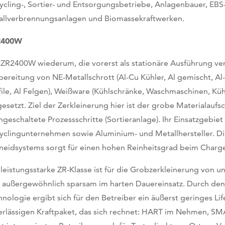
ycling-, Sortier- und Entsorgungsbetriebe, Anlagenbauer, EBS
allverbrennungsanlagen und Biomassekraftwerken.
2400W
 ZR2400W wiederum, die vorerst als stationäre Ausführung verf
bereitung von NE-Metallschrott (Al-Cu Kühler, Al gemischt, Al-
file, Al Felgen), Weißware (Kühlschränke, Waschmaschinen, Küh
gesetzt. Ziel der Zerkleinerung hier ist der grobe Materialaufs
hgeschaltete Prozessschritte (Sortieranlage). Ihr Einsatzgebiet
yclingunternehmen sowie Aluminium- und Metallhersteller. Di
neidsystems sorgt für einen hohen Reinheitsgrad beim Charg
 leistungsstarke ZR-Klasse ist für die Grobzerkleinerung von u
 außergewöhnlich sparsam im harten Dauereinsatz. Durch den
hnologie ergibt sich für den Betreiber ein äußerst geringes L
erlässigen Kraftpaket, das sich rechnet: HART im Nehmen, SM