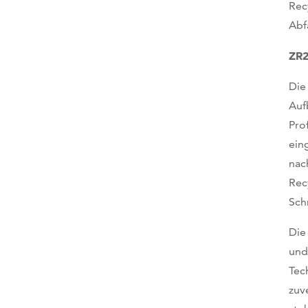
Rec
Abf
ZR
Die
Auf
Pro
ein
nac
Rec
Sch
Die
und
Tec
zuv