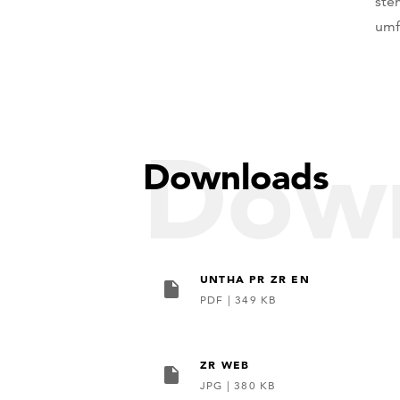
ste
umf
Dow
Downloads
UNTHA PR ZR EN
PDF
|
349 KB
ZR WEB
JPG
|
380 KB