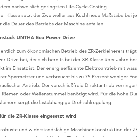
 dem nachweislich geringsten Life-Cycle-Costing
ser Klasse setzt der Zweiweller aus Kuchl neue Maßstäbe bei je
r die Dauer des Betriebs der Maschine anfallen.
nstück UNTHA Eco Power Drive
entlich zum ökonomischen Betrieb des ZR-Zerkleinerers trä
er Drive bei, der sich bereits bei der XR-Klasse über Jahre b
kt im Einsatz ist. Der energieeffiziente Elektroantrieb mit w
rer Sparmeister und verbraucht bis zu 75 Prozent weniger Ene
raulischer Antrieb. Der verschließfreie Direktantrieb verringe
n Riemen oder Wellenstummel benötigt wird. Für die hohe Du
kleinern sorgt die lastabhängige Drehzahlregelung.
ür die ZR-Klasse eingesetzt wird
 robuste und widerstandsfähige Maschinenkonstruktion der ZR