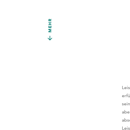
MEHR
Lei
erf
sei
abe
abs
Lei