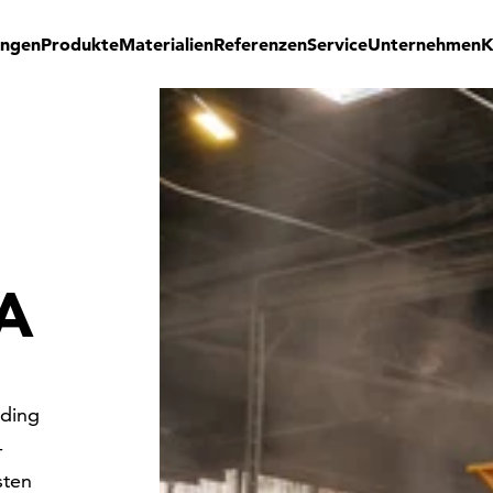
ungen
Produkte
Materialien
Referenzen
Service
Unternehmen
K
A
dding
-
sten