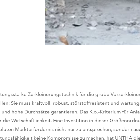
stungsstarke Zerkleinerungstechnik für die grobe Vorzerklein
üllen: Sie muss kraftvoll, robust, störstoffresistent und wartun
n und hohe Durchsätze garantieren. Das K.o.-Kriterium für Anl
r die Wirtschaftlichkeit. Eine Investition in dieser Größenord
oluten Markterfordernis nicht nur zu entsprechen, sondern auc
stungsfähigkeit keine Kompromisse zu machen, hat UNTHA die