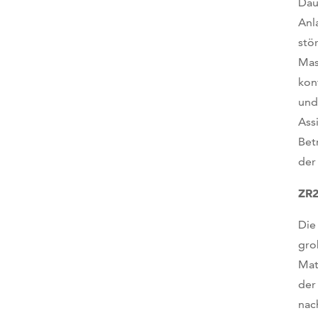
Dau
Anl
stö
Mas
kon
und
Ass
Bet
der
ZR2
Die
gro
Mat
der
nac