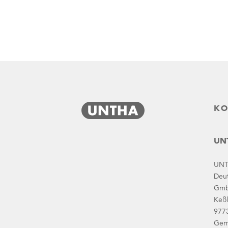
KO
UNT
Die neue ZR-Klasse von UNTHA
UN
Deu
Gm
Keßl
977
Gem