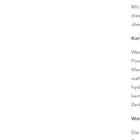
Mit
die
übe
Ker
Wes
Pow
Mar
wah
hyd
kei
Zer
Wof
Die