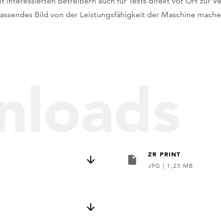
ht interessierten Betreibern auch für Tests direkt vor Ort zur 
assendes Bild von der Leistungsfähigkeit der Maschine mache
nloads
ZR PRINT
JPG
|
1,25 MB