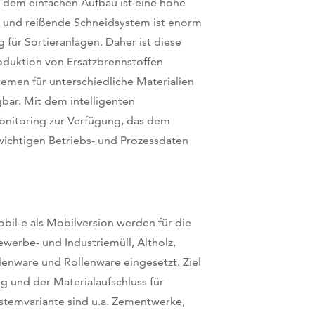
 dem einfachen Aufbau ist eine hohe
de und reißende Schneidsystem ist enorm
g für Sortieranlagen. Daher ist diese
oduktion von Ersatzbrennstoffen
temen für unterschiedliche Materialien
bar. Mit dem intelligenten
onitoring zur Verfügung, das dem
 wichtigen Betriebs- und Prozessdaten
il-e als Mobilversion werden für die
werbe- und Industriemüll, Altholz,
lenware und Rollenware eingesetzt. Ziel
g und der Materialaufschluss für
ystemvariante sind u.a. Zementwerke,