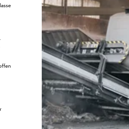
lasse
r
i
offen
r