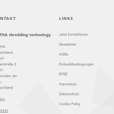
NTAKT
LINKS
HA shredding technology
Jetzt kontaktieren
Newsletter
THA
tschland
AGBs
bH
erstraße 2
Einkaufsbedingungen
37
EFRE
ünden am
,
Impressum
tschland
Datenschutz
hrt
Cookie Policy
 9351