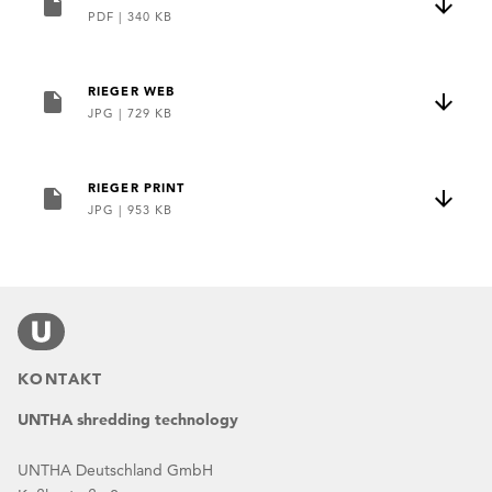
PDF
|
340 KB
RIEGER WEB
JPG
|
729 KB
RIEGER PRINT
JPG
|
953 KB
KONTAKT
UNTHA shredding technology
UNTHA Deutschland GmbH