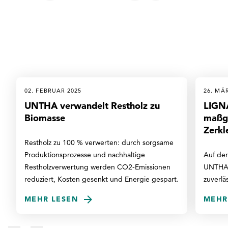
Sie auch
interessi
02. FEBRUAR 2025
26. MÄ
UNTHA verwandelt Restholz zu
LIGNA
Biomasse
maßg
Zerkl
Restholz zu 100 % verwerten: durch sorgsame
Produktionsprozesse und nachhaltige
Auf der
Restholzverwertung werden CO2-Emissionen
UNTHA s
reduziert, Kosten gesenkt und Energie gespart.
zuverlä
MEHR LESEN
MEHR