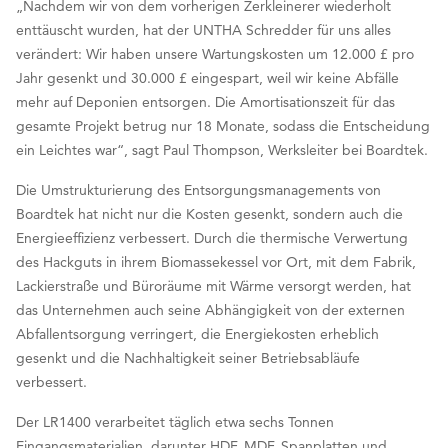
„Nachdem wir von dem vorherigen Zerkleinerer wiederholt
enttäuscht wurden, hat der UNTHA Schredder für uns alles
verändert: Wir haben unsere Wartungskosten um 12.000 £ pro
Jahr gesenkt und 30.000 £ eingespart, weil wir keine Abfälle
mehr auf Deponien entsorgen. Die Amortisationszeit für das
gesamte Projekt betrug nur 18 Monate, sodass die Entscheidung
ein Leichtes war“, sagt Paul Thompson, Werksleiter bei Boardtek.
Die Umstrukturierung des Entsorgungsmanagements von
Boardtek hat nicht nur die Kosten gesenkt, sondern auch die
Energieeffizienz verbessert. Durch die thermische Verwertung
des Hackguts in ihrem Biomassekessel vor Ort, mit dem Fabrik,
Lackierstraße und Büroräume mit Wärme versorgt werden, hat
das Unternehmen auch seine Abhängigkeit von der externen
Abfallentsorgung verringert, die Energiekosten erheblich
gesenkt und die Nachhaltigkeit seiner Betriebsabläufe
verbessert.
Der LR1400 verarbeitet täglich etwa sechs Tonnen
Eingangsmaterialien, darunter HDF, MDF, Spanplatten und