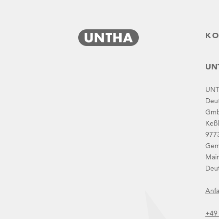
KO
UNT
60-sekund-z-pawlem-pietowskim
UN
Deu
Gm
Keßl
977
Gem
Main
Deu
Aktuelle News
Anfa
+49