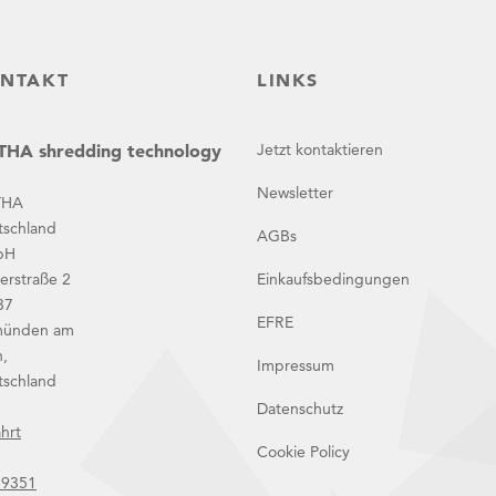
NTAKT
LINKS
HA shredding technology
Jetzt kontaktieren
Newsletter
THA
tschland
AGBs
bH
erstraße 2
Einkaufsbedingungen
37
EFRE
ünden am
,
Impressum
tschland
Datenschutz
hrt
Cookie Policy
 9351