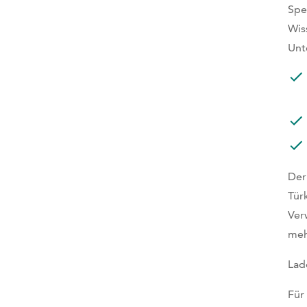
Spe
Wis
Unt
Der
Tür
Ver
meh
Lad
Für