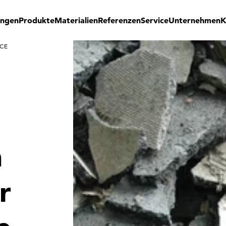
ungen
Produkte
Materialien
Referenzen
Service
Unternehmen
K
RCE
n
r