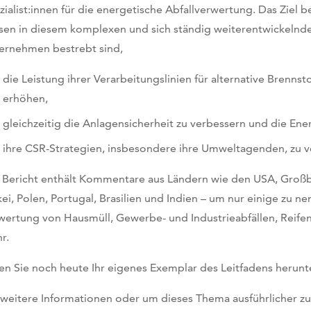
zialist:innen für die energetische Abfallverwertung. Das Ziel b
sen in diesem komplexen und sich ständig weiterentwickelnde
ernehmen bestrebt sind,
die Leistung ihrer Verarbeitungslinien für alternative Brenn
erhöhen,
gleichzeitig die Anlagensicherheit zu verbessern und die Ener
ihre CSR-Strategien, insbesondere ihre Umweltagenden, zu v
 Bericht enthält Kommentare aus Ländern wie den USA, Großbr
kei, Polen, Portugal, Brasilien und Indien – um nur einige zu ne
wertung von Hausmüll, Gewerbe- und Industrieabfällen, Reife
r.
en Sie noch heute Ihr eigenes Exemplar des Leitfadens herun
 weitere Informationen oder um dieses Thema ausführlicher zu