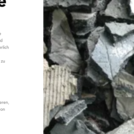
e
e
nd
rlich
 zu
n
e
eren,
von