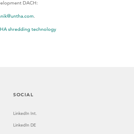
Development DACH:
esnik@untha.com
.
UNTHA shredding technology
SOCIAL
LinkedIn Int.
LinkedIn DE