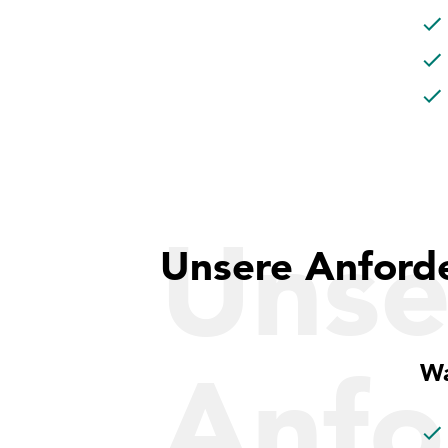
Unse
Unsere Anford
Anfo
Wa