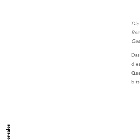
Die
Bez
Ges
Das
die
Qua
bit