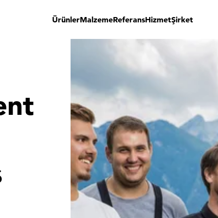
Ürünler
Malzeme
Referans
Hizmet
Şirket
ent
s