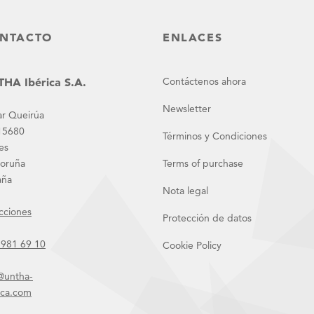
NTACTO
ENLACES
HA Ibérica S.A.
Contáctenos ahora
Newsletter
r Queirúa
15680
Términos y Condiciones
es
Coruña
Terms of purchase
aña
Nota legal
cciones
Protección de datos
 981 69 10
Cookie Policy
@untha-
ica.com