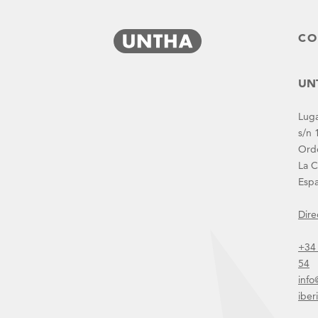
CO
UNTHA IBERICA asiste a Waste Expo Brasil
UNT
Luga
s/n 
Ord
La 
Esp
Dire
+34
Novedades
54
info
iber