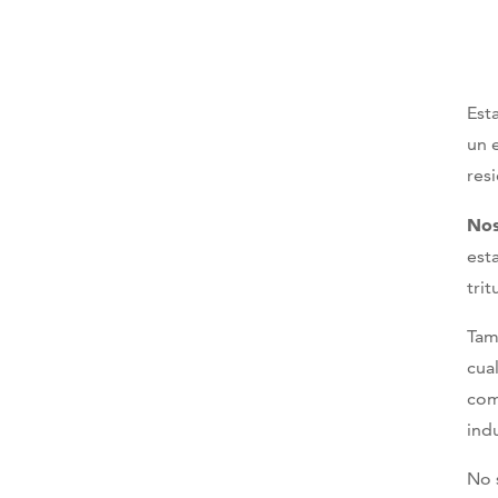
Est
un 
res
Nos
est
tri
Tam
cua
com
ind
No 