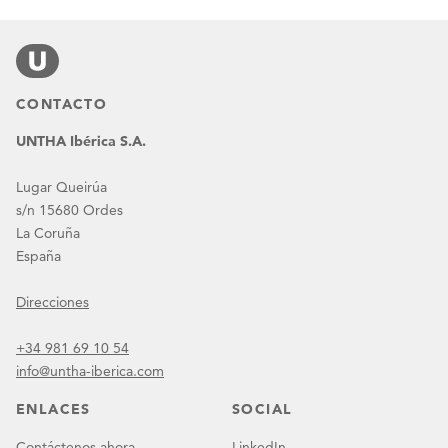
CONTACTO
UNTHA Ibérica S.A.
Lugar Queirúa
s/n 15680 Ordes
La Coruña
España
Direcciones
+34 981 69 10 54
info@untha-iberica.com
ENLACES
SOCIAL
Contáctenos ahora
LinkedIn