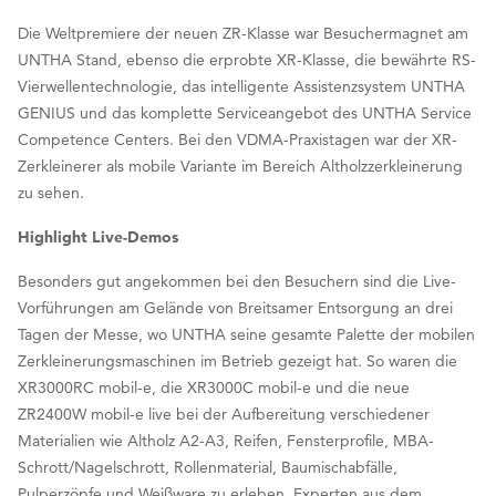
Die Weltpremiere der neuen ZR-Klasse war Besuchermagnet am
UNTHA Stand, ebenso die erprobte XR-Klasse, die bewährte RS-
Vierwellentechnologie, das intelligente Assistenzsystem UNTHA
GENIUS und das komplette Serviceangebot des UNTHA Service
Competence Centers. Bei den VDMA-Praxistagen war der XR-
Zerkleinerer als mobile Variante im Bereich Altholzzerkleinerung
zu sehen.
Highlight Live-Demos
Besonders gut angekommen bei den Besuchern sind die Live-
Vorführungen am Gelände von Breitsamer Entsorgung an drei
Tagen der Messe, wo UNTHA seine gesamte Palette der mobilen
Zerkleinerungsmaschinen im Betrieb gezeigt hat. So waren die
XR3000RC mobil-e, die XR3000C mobil-e und die neue
ZR2400W mobil-e live bei der Aufbereitung verschiedener
Materialien wie Altholz A2-A3, Reifen, Fensterprofile, MBA-
Schrott/Nagelschrott, Rollenmaterial, Baumischabfälle,
Pulperzöpfe und Weißware zu erleben. Experten aus dem