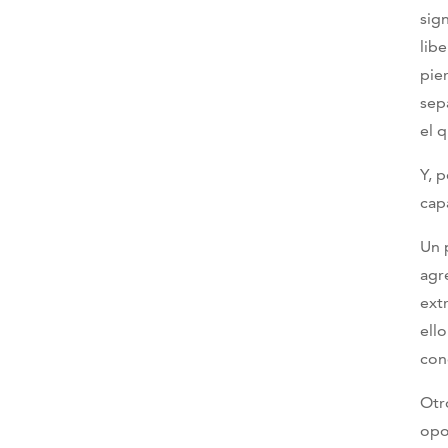
sig
lib
pie
sep
el 
Y, p
cap
Un 
agr
ext
ell
con
Otr
opo