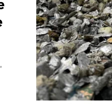
e
e
te