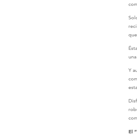
com
Sol
rec
que
Ést
una
Y a
com
est
Dis
rob
com
El 