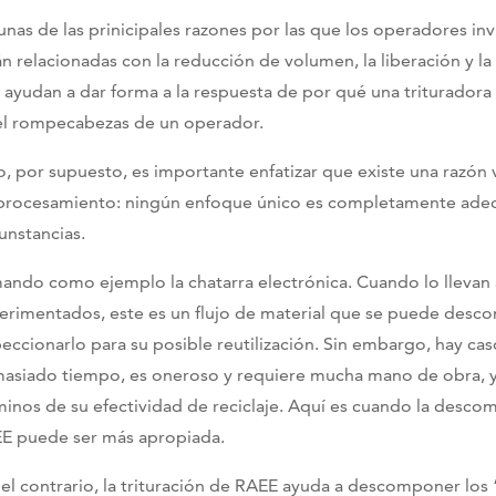
unas de las prinicipales razones por las que los operadores inv
án relacionadas con la reducción de volumen, la liberación y l
 ayudan a dar forma a la respuesta de por qué una trituradora 
el rompecabezas de un operador.
o, por supuesto, es importante enfatizar que existe una razón
procesamiento: ningún enfoque único es completamente adec
cunstancias.
ando como ejemplo la chatarra electrónica. Cuando lo llevan a
erimentados, este es un flujo de material que se puede des
peccionarlo para su posible reutilización. Sin embargo, hay 
asiado tiempo, es oneroso y requiere mucha mano de obra, y
minos de su efectividad de reciclaje. Aquí es cuando la desco
E puede ser más apropiada.
 el contrario, la trituración de RAEE ayuda a descomponer lo