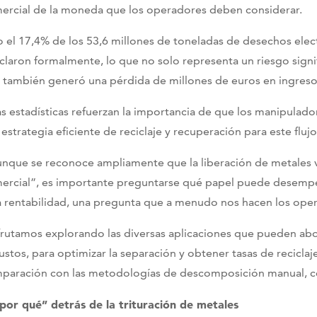
ercial de la moneda que los operadores deben considerar.
o el 17,4% de los 53,6 millones de toneladas de desechos elec
iclaron formalmente, lo que no solo representa un riesgo signi
 también generó una pérdida de millones de euros en ingreso
as estadísticas refuerzan la importancia de que los manipulad
 estrategia eficiente de reciclaje y recuperación para este fluj
unque se reconoce ampliamente que la liberación de metales v
ercial”, es importante preguntarse qué papel puede desempeña
a rentabilidad, una pregunta que a menudo nos hacen los opera
frutamos explorando las diversas aplicaciones que pueden abo
ustos, para optimizar la separación y obtener tasas de recicl
paración con las metodologías de descomposición manual, co
“por qué” detrás de la trituración de metales