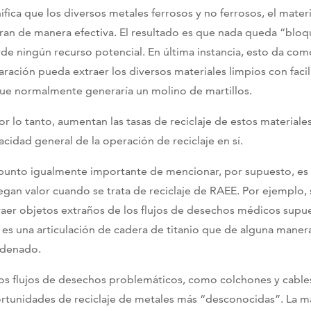
nifica que los diversos metales ferrosos y no ferrosos, el mater
eran de manera efectiva. El resultado es que nada queda “blo
rde ningún recurso potencial. En última instancia, esto da co
aración pueda extraer los diversos materiales limpios con fa
que normalmente generaría un molino de martillos.
or lo tanto, aumentan las tasas de reciclaje de estos materiales 
acidad general de la operación de reciclaje en sí.
punto igualmente importante de mencionar, por supuesto, es q
egan valor cuando se trata de reciclaje de RAEE. Por ejemplo, 
raer objetos extraños de los flujos de desechos médicos sup
o es una articulación de cadera de titanio que de alguna maner
denado.
os flujos de desechos problemáticos, como colchones y cables
rtunidades de reciclaje de metales más “desconocidas”. La ma