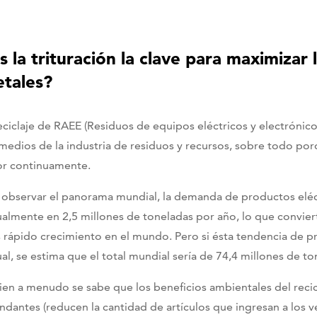
s la trituración la clave para maximizar 
tales?
reciclaje de RAEE (Residuos de equipos eléctricos y electrón
 medios de la industria de residuos y recursos, sobre todo porq
or continuamente.
l observar el panorama mundial, la demanda de productos elé
ualmente en 2,5 millones de toneladas por año, lo que convier
 rápido crecimiento en el mundo. Pero si ésta tendencia de p
ual, se estima que el total mundial sería de 74,4 millones de t
bien a menudo se sabe que los beneficios ambientales del reci
ndantes (reducen la cantidad de artículos que ingresan a los v