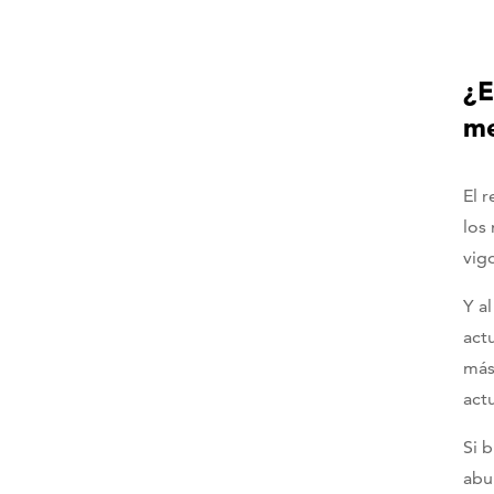
¿E
me
El 
los
vig
Y a
act
más
act
Si 
abu