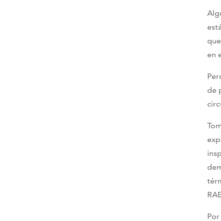
Alg
est
que
en 
Per
de 
cir
Tom
exp
ins
dem
tér
RAE
Por