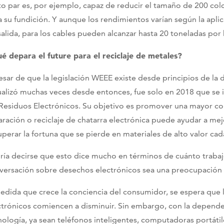
lto par es, por ejemplo, capaz de reducir el tamaño de 200 co
a su fundición. Y aunque los rendimientos varían según la aplic
salida, para los cables pueden alcanzar hasta 20 toneladas por 
é depara el future para el reciclaje de metales?
esar de que la legislación WEEE existe desde principios de la 
ualizó muchas veces desde entonces, fue solo en 2018 que se i
 Residuos Electrónicos. Su objetivo es promover una mayor con
aración o reciclaje de chatarra electrónica puede ayudar a mej
uperar la fortuna que se pierde en materiales de alto valor cad
ría decirse que esto dice mucho en términos de cuánto trabaj
versación sobre desechos electrónicos sea una preocupación pr
edida que crece la conciencia del consumidor, se espera que
ctrónicos comiencen a disminuir. Sin embargo, con la depend
nología, ya sean teléfonos inteligentes, computadoras portát