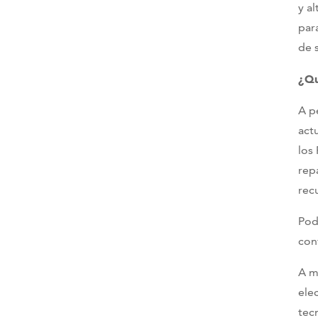
y a
par
de 
¿Qu
A p
act
los
rep
rec
Pod
con
A m
ele
tec