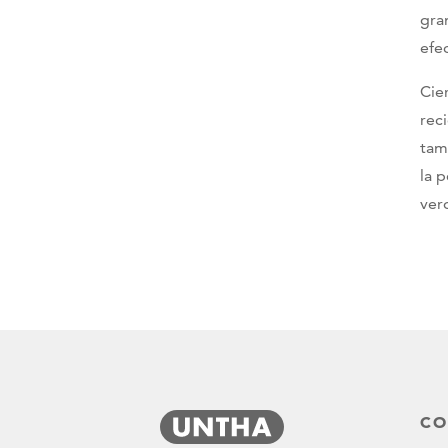
gra
efe
Cie
rec
tam
la 
ver
CO