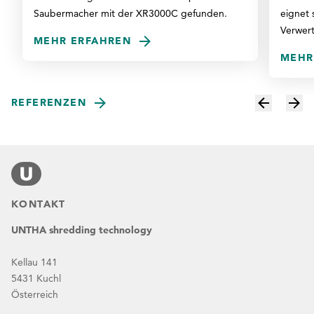
Saubermacher mit der XR3000C gefunden.
eignet 
Verwer
MEHR ERFAHREN
MEHR
REFERENZEN
KONTAKT
UNTHA shredding technology
Kellau 141
5431 Kuchl
Österreich