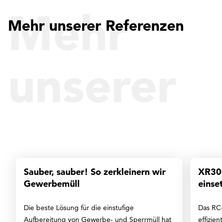
Mehr
Mehr unserer Referenzen
unserer
Referenz
Sauber, sauber! So zerkleinern wir
XR300
Gewerbemüll
einse
Die beste Lösung für die einstufige
Das RC-
Aufbereitung von Gewerbe- und Sperrmüll hat
effizie