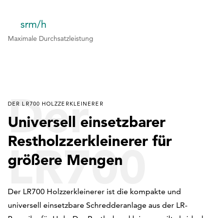
2
2
2
3
3
3
srm/h
1
Maximale Durchsatzleistung
4
4
4
2
5
5
3
6
Der
4
7
DER LR700 HOLZZERKLEINERER
5
8
Universell einsetzbarer
6
9
Restholzzerkleinerer für
LR700
0
größere Mengen
Der LR700 Holzzerkleinerer ist die kompakte und
universell einsetzbare Schredderanlage aus der LR-