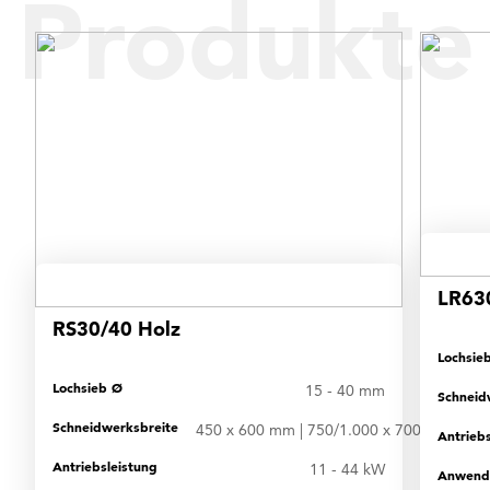
Produkte
LR63
RS30/40 Holz
Lochsie
Lochsieb Ø
15 - 40 mm
Schneid
Schneidwerksbreite
450 x 600 mm | 750/1.000 x 700 mm
Antriebs
Antriebsleistung
11 - 44 kW
Anwend