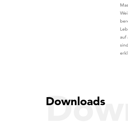
Mas
Wei
ber
Leb
auf
sin
erk
Dow
Downloads