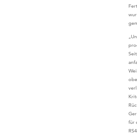
Fer
wur
gem
„Un
pro
Sei
anf
Wei
obe
ver
Kri
Rüc
Ger
für
RS4