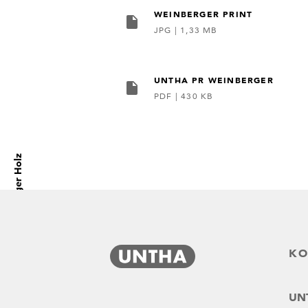
WEINBERGER PRINT
JPG
|
1,33 MB
UNTHA PR WEINBERGER
PDF
|
430 KB
„Fünf mal vier“-Schredderpower für Weinberger Holz
KO
UNT