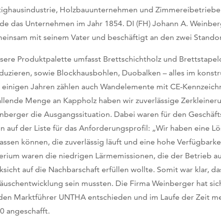
tighausindustrie, Holzbauunternehmen und Zimmereibetriebe
de das Unternehmen im Jahr 1854. DI (FH) Johann A. Weinberg
einsam mit seinem Vater und beschäftigt an den zwei Standor
sere Produktpalette umfasst Brettschichtholz und Brettstape
duzieren, sowie Blockhausbohlen, Duobalken – alles im konstr
t einigen Jahren zählen auch Wandelemente mit CE-Kennzeich
allende Menge an Kappholz haben wir zuverlässige Zerkleiner
nberger die Ausgangssituation. Dabei waren für den Geschäft
n auf der Liste für das Anforderungsprofil: „Wir haben eine Lö
lassen können, die zuverlässig läuft und eine hohe Verfügbarke
terium waren die niedrigen Lärmemissionen, die der Betrieb au
ksicht auf die Nachbarschaft erfüllen wollte. Somit war klar, d
äuschentwicklung sein mussten. Die Firma Weinberger hat sic
 den Marktführer UNTHA entschieden und im Laufe der Zeit m
0 angeschafft.