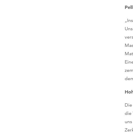
Pel
„In
Uns
ver
Mas
Mat
Ein
zem
dem
Hoh
Die
die
uns
Zer