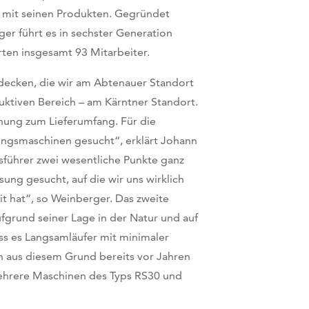
 mit seinen Produkten. Gegründet
er führt es in sechster Generation
ten insgesamt 93 Mitarbeiter.
ldecken, die wir am Abtenauer Standort
uktiven Bereich – am Kärntner Standort.
nung zum Lieferumfang. Für die
ungsmaschinen gesucht“, erklärt Johann
sführer zwei wesentliche Punkte ganz
sung gesucht, auf die wir uns wirklich
it hat“, so Weinberger. Das zweite
fgrund seiner Lage in der Natur und auf
ass es Langsamläufer mit minimaler
h aus diesem Grund bereits vor Jahren
ehrere Maschinen des Typs RS30 und