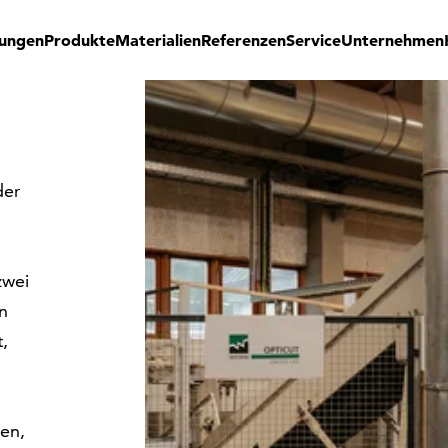
ungen
Produkte
Materialien
Referenzen
Service
Unternehmen
der
zwei
n
t,
ien,