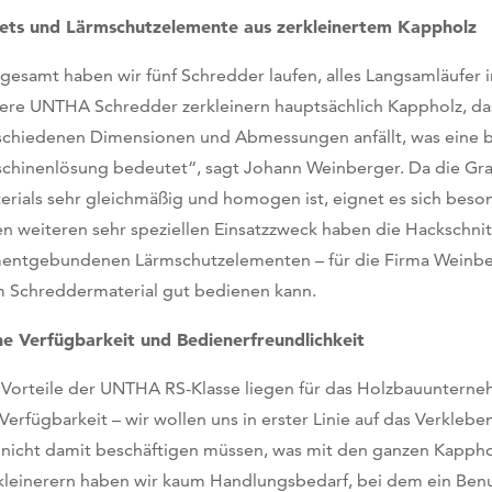
lets und Lärmschutzelemente aus zerkleinertem Kappholz
sgesamt haben wir fünf Schredder laufen, alles Langsamläufer i
ere UNTHA Schredder zerkleinern hauptsächlich Kappholz, das b
schiedenen Dimensionen und Abmessungen anfällt, was eine 
chinenlösung bedeutet“, sagt Johann Weinberger. Da die Gr
erials sehr gleichmäßig und homogen ist, eignet es sich besond
en weiteren sehr speziellen Einsatzzweck haben die Hackschnit
entgebundenen Lärmschutzelementen – für die Firma Weinber
 Schreddermaterial gut bedienen kann.
e Verfügbarkeit und Bedienerfreundlichkeit
 Vorteile der UNTHA RS-Klasse liegen für das Holzbauunterneh
 Verfügbarkeit – wir wollen uns in erster Linie auf das Verkle
 nicht damit beschäftigen müssen, was mit den ganzen Kappholz
kleinerern haben wir kaum Handlungsbedarf, bei dem ein Benut