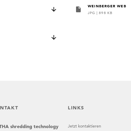
WEINBERGER WEB
JPG
|
898 KB
NTAKT
LINKS
HA shredding technology
Jetzt kontaktieren