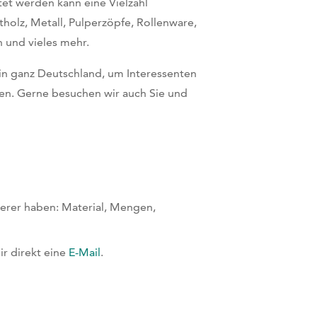
tet werden kann eine Vielzahl
tholz, Metall, Pulperzöpfe, Rollenware,
 und vieles mehr.
in ganz Deutschland, um Interessenten
eren. Gerne besuchen wir auch Sie und
nerer haben: Material, Mengen,
r direkt eine
E-Mail
.