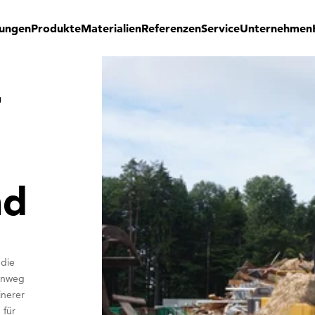
ungen
Produkte
Materialien
Referenzen
Service
Unternehmen
r
nd
 die
hinweg
inerer
 für