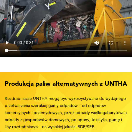
Produkcja paliw alternatywnych z UNTHA
Rozdrabniacze UNTHA mogą być wykorzystywane do wydajnego
przetwarzania szerokiej gamy odpadów – od odpadów
komercyjnych i przemysłowych, przez odpady wielkogabarytowe i
odpady z gospodarstw domowych, po opony, tekstylia, gumę i
liny rozdrabniacza – na wysokiej jakości RDF/SRF.