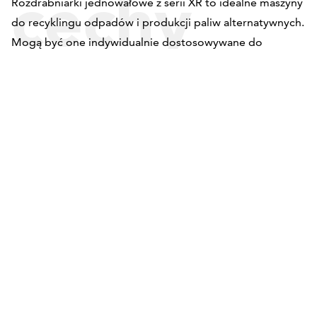
cechy
Rozdrabniarki jednowałowe z serii XR to idealne maszyny
do recyklingu odpadów i produkcji paliw alternatywnych.
Mogą być one indywidualnie dostosowywane do
zmieniających się potrzeb firm i obszarów zastosowań.
techniczn
XR
Indywidualna konfiguracja
Technologia 