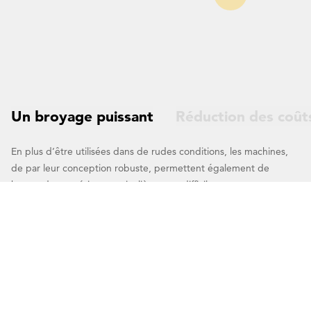
en un clin
d’œil
Un broyage puissant
Réduction des coût
En plus d’être utilisées dans de rudes conditions, les machines,
de par leur conception robuste, permettent également de
broyer des matériaux particulièrement difficiles.