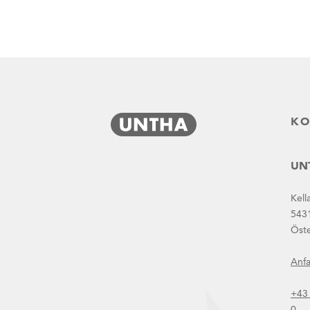
KO
UNT
Kell
543
Karriereformular
Öste
Anfa
+43
0